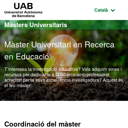
Ves al contingut principal
Ves a la navegació de la pàgina
UAB Universitat Autònoma de Barcelona
Idioma selecci
Català
Màsters Universitaris
Màster Universitari en Recerca
en Educació
T’interessa la investigació educativa? Vols adquirir eines i
recursos per dedicar-te a la recerca amb professorat
acreditat per la seva excel·lència investigadora? Aquest és
el teu màster!
Màster Oficial - Recerca 
Coordinació del màster