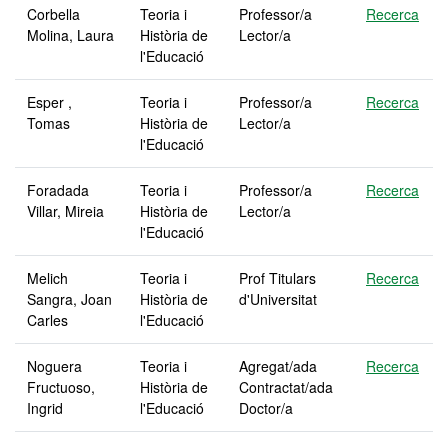
Corbella
Teoria i
Professor/a
Recerca
Molina, Laura
Història de
Lector/a
l'Educació
Esper ,
Teoria i
Professor/a
Recerca
Tomas
Història de
Lector/a
l'Educació
Foradada
Teoria i
Professor/a
Recerca
Villar, Mireia
Història de
Lector/a
l'Educació
Melich
Teoria i
Prof Titulars
Recerca
Sangra, Joan
Història de
d'Universitat
Carles
l'Educació
Noguera
Teoria i
Agregat/ada
Recerca
Fructuoso,
Història de
Contractat/ada
Ingrid
l'Educació
Doctor/a