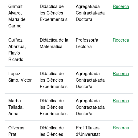
Grimalt
Didàctica de
Agregat/ada
Recerca
Alvaro,
les Ciències
Contractat/ada
Maria del
Experimentals
Doctor/a
Carme
Guíñez
Didàctica de la
Professor/a
Recerca
Abarzua,
Matemàtica
Lector/a
Flavio
Ricardo
Lopez
Didàctica de
Agregat/ada
Recerca
Simo, Victor
les Ciències
Contractat/ada
Experimentals
Doctor/a
Marba
Didàctica de
Agregat/ada
Recerca
Tallada,
les Ciències
Contractat/ada
Anna
Experimentals
Doctor/a
Oliveras
Didàctica de
Prof Titulars
Recerca
Prat,
les Ciències
d'Universitat