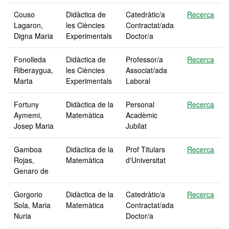
Couso
Didàctica de
Catedràtic/a
Recerca
Lagaron,
les Ciències
Contractat/ada
Digna Maria
Experimentals
Doctor/a
Fonolleda
Didàctica de
Professor/a
Recerca
Riberaygua,
les Ciències
Associat/ada
Marta
Experimentals
Laboral
Fortuny
Didàctica de la
Personal
Recerca
Aymemi,
Matemàtica
Acadèmic
Josep Maria
Jubilat
Gamboa
Didàctica de la
Prof Titulars
Recerca
Rojas,
Matemàtica
d'Universitat
Genaro de
Gorgorio
Didàctica de la
Catedràtic/a
Recerca
Sola, Maria
Matemàtica
Contractat/ada
Nuria
Doctor/a