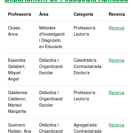
Professor/a
Àrea
Categoria
Recerca
Ciraso ,
Mètodes
Professor/a
Recerca
Anna
d'Investigació
Lector/a
i Diagnòstic
en Educació
Essomba
Didàctica i
Catedràtic/a
Recerca
Gelabert,
Organització
Contractat/ada
Miquel
Escolar
Doctor/a
Angel
Galdames
Didàctica i
Professor/a
Recerca
Calderon,
Organització
Lector/a
Marisol
Escolar
Margarita
Guerrero
Didàctica i
Agregat/ada
Recerca
Roldan, Ana
Organització
Contractat/ada