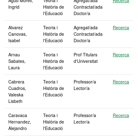
Agud Morell,
Teoria i
Agregat/ada
Recerca
Ingrid
Història de
Contractat/ada
l'Educació
Doctor/a
Alvarez
Teoria i
Agregat/ada
Recerca
Canovas,
Història de
Contractat/ada
Isabel
l'Educació
Doctor/a
Arnau
Teoria i
Prof Titulars
Recerca
Sabates,
Història de
d'Universitat
Laura
l'Educació
Cabrera
Teoria i
Professor/a
Recerca
Cuadros,
Història de
Lector/a
Valeska
l'Educació
Lisbeth
Caravaca
Teoria i
Professor/a
Recerca
Hernandez,
Història de
Lector/a
Alejandro
l'Educació