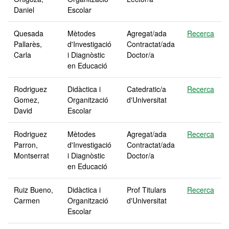
Daniel
Escolar
Quesada
Mètodes
Agregat/ada
Recerca
Pallarès,
d'Investigació
Contractat/ada
Carla
i Diagnòstic
Doctor/a
en Educació
Rodriguez
Didàctica i
Catedratic/a
Recerca
Gomez,
Organització
d'Universitat
David
Escolar
Rodriguez
Mètodes
Agregat/ada
Recerca
Parron,
d'Investigació
Contractat/ada
Montserrat
i Diagnòstic
Doctor/a
en Educació
Ruiz Bueno,
Didàctica i
Prof Titulars
Recerca
Carmen
Organització
d'Universitat
Escolar