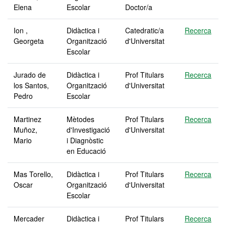
Elena
Escolar
Doctor/a
Ion ,
Didàctica i
Catedratic/a
Recerca
Georgeta
Organització
d'Universitat
Escolar
Jurado de
Didàctica i
Prof Titulars
Recerca
los Santos,
Organització
d'Universitat
Pedro
Escolar
Martinez
Mètodes
Prof Titulars
Recerca
Muñoz,
d'Investigació
d'Universitat
Mario
i Diagnòstic
en Educació
Mas Torello,
Didàctica i
Prof Titulars
Recerca
Oscar
Organització
d'Universitat
Escolar
Mercader
Didàctica i
Prof Titulars
Recerca