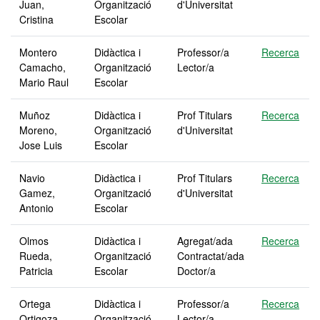
Juan,
Organització
d'Universitat
Cristina
Escolar
Montero
Didàctica i
Professor/a
Recerca
Camacho,
Organització
Lector/a
Mario Raul
Escolar
Muñoz
Didàctica i
Prof Titulars
Recerca
Moreno,
Organització
d'Universitat
Jose Luis
Escolar
Navio
Didàctica i
Prof Titulars
Recerca
Gamez,
Organització
d'Universitat
Antonio
Escolar
Olmos
Didàctica i
Agregat/ada
Recerca
Rueda,
Organització
Contractat/ada
Patricia
Escolar
Doctor/a
Ortega
Didàctica i
Professor/a
Recerca
Ortigoza,
Organització
Lector/a