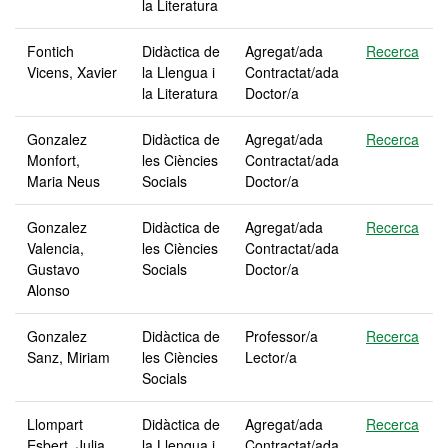
la Literatura
Fontich
Didàctica de
Agregat/ada
Recerca
Vicens, Xavier
la Llengua i
Contractat/ada
la Literatura
Doctor/a
Gonzalez
Didàctica de
Agregat/ada
Recerca
Monfort,
les Ciències
Contractat/ada
Maria Neus
Socials
Doctor/a
Gonzalez
Didàctica de
Agregat/ada
Recerca
Valencia,
les Ciències
Contractat/ada
Gustavo
Socials
Doctor/a
Alonso
Gonzalez
Didàctica de
Professor/a
Recerca
Sanz, Miriam
les Ciències
Lector/a
Socials
Llompart
Didàctica de
Agregat/ada
Recerca
Esbert, Julia
la Llengua i
Contractat/ada