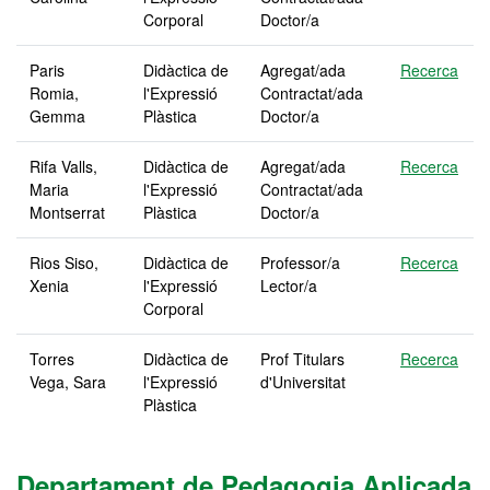
Corporal
Doctor/a
Paris
Didàctica de
Agregat/ada
Recerca
Romia,
l'Expressió
Contractat/ada
Gemma
Plàstica
Doctor/a
Rifa Valls,
Didàctica de
Agregat/ada
Recerca
Maria
l'Expressió
Contractat/ada
Montserrat
Plàstica
Doctor/a
Rios Siso,
Didàctica de
Professor/a
Recerca
Xenia
l'Expressió
Lector/a
Corporal
Torres
Didàctica de
Prof Titulars
Recerca
Vega, Sara
l'Expressió
d'Universitat
Plàstica
Departament de Pedagogia Aplicada