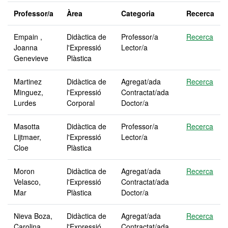
Professor/a
Àrea
Categoria
Recerca
Empain ,
Didàctica de
Professor/a
Recerca
Joanna
l'Expressió
Lector/a
Genevieve
Plàstica
Martinez
Didàctica de
Agregat/ada
Recerca
Minguez,
l'Expressió
Contractat/ada
Lurdes
Corporal
Doctor/a
Masotta
Didàctica de
Professor/a
Recerca
Lijtmaer,
l'Expressió
Lector/a
Cloe
Plàstica
Moron
Didàctica de
Agregat/ada
Recerca
Velasco,
l'Expressió
Contractat/ada
Mar
Plàstica
Doctor/a
Nieva Boza,
Didàctica de
Agregat/ada
Recerca
Carolina
l'Expressió
Contractat/ada