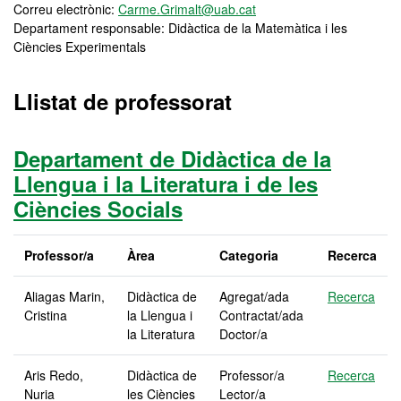
Correu electrònic:
Carme.Grimalt@uab.cat
Departament responsable: Didàctica de la Matemàtica i les
Ciències Experimentals
Llistat de professorat
Departament de Didàctica de la
Llengua i la Literatura i de les
Ciències Socials
Professor/a
Àrea
Categoria
Recerca
Aliagas Marin,
Didàctica de
Agregat/ada
Recerca
Cristina
la Llengua i
Contractat/ada
la Literatura
Doctor/a
Aris Redo,
Didàctica de
Professor/a
Recerca
Nuria
les Ciències
Lector/a