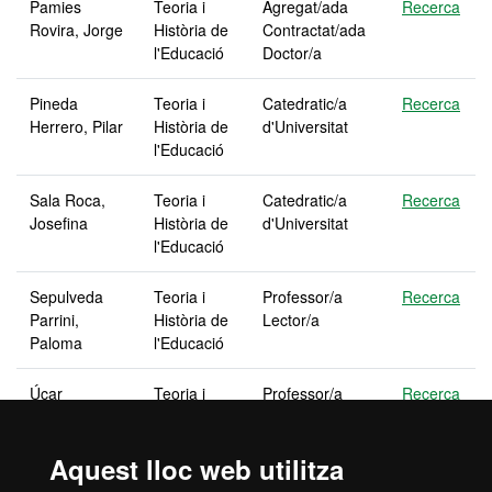
Pamies
Teoria i
Agregat/ada
Recerca
Rovira, Jorge
Història de
Contractat/ada
l'Educació
Doctor/a
Pineda
Teoria i
Catedratic/a
Recerca
Herrero, Pilar
Història de
d'Universitat
l'Educació
Sala Roca,
Teoria i
Catedratic/a
Recerca
Josefina
Història de
d'Universitat
l'Educació
Sepulveda
Teoria i
Professor/a
Recerca
Parrini,
Història de
Lector/a
Paloma
l'Educació
Úcar
Teoria i
Professor/a
Recerca
Martínez,
Història de
Emerit/a
Xavier
l'Educació
Laboral
Aquest lloc web utilitza
Valdivia
Teoria i
Professor/a
Recerca