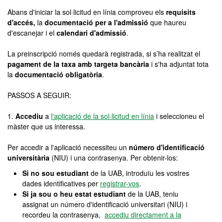
Abans d'iniciar la sol·licitud en línia comproveu els
requisits
d'accés,
la
documentació per a l'admissió
que haureu
d'escanejar i el
calendari d'admissió
.
La preinscripció només quedarà registrada, si s’ha realitzat el
pagament de la taxa amb targeta bancària
i s'ha adjuntat tota
la
documentació obligatòria
.
PASSOS A SEGUIR:
1.
Accediu
a
l'aplicació de la sol·licitud en línia
i seleccioneu el
màster que us interessa.
Per accedir a l'aplicació necessiteu un
número d'identificació
universitària
(NIU) i una contrasenya. Per obtenir-los:
Si no sou estudiant
de la UAB, introduïu les vostres
dades identificatives per
registrar-vos
.
Si ja sou o heu estat estudiant
de la UAB, teniu
assignat un número d'identificació universitari (NIU) i
recordeu la contrasenya,
accediu directament a la