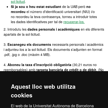
sol·licitud
.
Si ja sou o heu estat estudiant
de la UAB però
no
recordeu
el número d'identificació universitari (NIU) i/o
no recordeu la teva contrasenya, torneu a introduir totes
les dades identificatives per tal de
recuperar-los.
2. Introduïu les
dades personals i acadèmiques
en els diferents
apartats de la sol·licitud.
3.
Escanegeu els documents
necessaris personals i acadèmics
i adjunteu-los a la sol·licitud. Els documents s'adjunten en format
.pdf, .jpg o .doc (màxim 4 MB).
4.
Aboneu la taxa d'inscripció obligatòria
(30,21 euros no
reemborsables) amb
targeta bancària de crèdit o de dèbit
. (No
serà necessari en el cas dels màsters Erasmus Mundus i del
màster
de Logística i Gestió de la Cadena de Subministrament /
Aquest lloc web utilitza
Logistics and Supply Chain Management)
cookies
5. Si voleu, podeu descarregar-vos el
comprovant
de la
sol·licitud d'admissió.
El web de la Universitat Autònoma de Barcelona