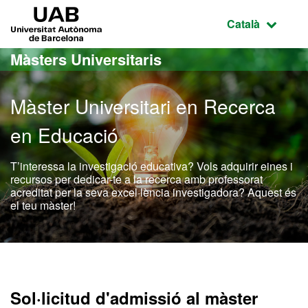
Ves al contingut principal
Ves a la navegació de la pàgina
UAB Universitat Autònoma de Barcelona
Idioma selecci
Català
Màsters Universitaris
Màster Universitari en Recerca
en Educació
T’interessa la investigació educativa? Vols adquirir eines i
recursos per dedicar-te a la recerca amb professorat
acreditat per la seva excel·lència investigadora? Aquest és
el teu màster!
Màster Oficial - Recerca 
Sol·licitud d'admissió al màster