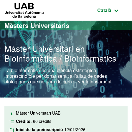
Ves al contingut principal
Ves a la navegació de la pàgina
UAB Universitat Autònoma de Barcelona
Idioma selecci
Català
Màsters Universitaris
Màster Universitari en
Bioinformàtica / Bioinformatics
La bioinformàtica és una ciència estratègica,
imprescindible per donar sentit a l’allau de dades
biològiques que no para de créixer vertiginosament.
Màster Universitari UAB
Crèdits:
60 crèdits
Inici de la preinscripció
12/01/2026