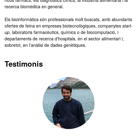
nous fàrmacs, els diagnòstics clínics, la indústria alimentària i la
recerca biomèdica en general.
Els bioinformàtics són professionals molt buscats, amb abundants
ofertes de feina en empreses biotecnològiques, companyies
start-
up
, laboratoris farmacèutics, químics o de biocomputació, i
departaments de recerca d'hospitals, en el sector alimentari i,
sobretot, en l'anàlisi de dades genètiques.
Testimonis