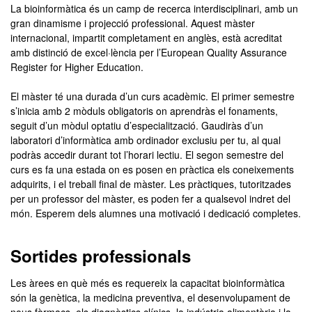
La bioinformàtica és un camp de recerca interdisciplinari, amb un
gran dinamisme i projecció professional. Aquest màster
internacional, impartit completament en anglès, està acreditat
amb distinció de excel·lència per l’European Quality Assurance
Register for Higher Education.
El màster té una durada d’un curs acadèmic. El primer semestre
s’inicia amb 2 mòduls obligatoris on aprendràs el fonaments,
seguit d’un mòdul optatiu d’especialització. Gaudiràs d’un
laboratori d’informàtica amb ordinador exclusiu per tu, al qual
podràs accedir durant tot l’horari lectiu. El segon semestre del
curs es fa una estada on es posen en pràctica els coneixements
adquirits, i el treball final de màster. Les pràctiques, tutoritzades
per un professor del màster, es poden fer a qualsevol indret del
món. Esperem dels alumnes una motivació i dedicació completes.
Sortides professionals
Les àrees en què més es requereix la capacitat bioinformàtica
són la genètica, la medicina preventiva, el desenvolupament de