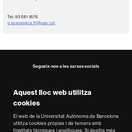
a
c
Tel. 93 581 1876
t
g.academica.fti@uab.cat
e
Segueix-nos a les xarxes socials
Twitter
Facebook
Instagram
Youtube
Aquest lloc web utilitza
Reconeixement internacional de l'excel·lència
cookies
HR
Excellence
El web de la Universitat Autònoma de Barcelona
in
utilitza cookies pròpies i de tercers amb
Research
Amb el finançament de
-
finalitats tècniques i analítiques. Si desitja més