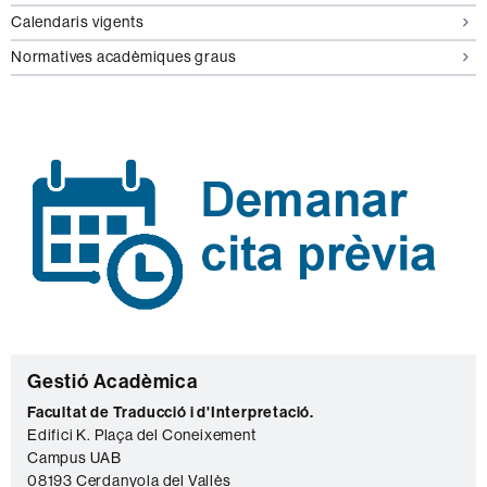
Calendaris vigents
Normatives acadèmiques graus
C
Gestió Acadèmica
o
Facultat de Traducció i d'Interpretació.
Edifici K. Plaça del Coneixement
n
Campus UAB
t
08193 Cerdanyola del Vallès