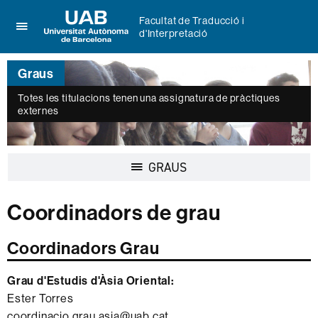
Facultat de Traducció i
d'Interpretació
Prem
UAB
per
Universitat
desplegar
Graus
Autònoma
el
de
menú
Totes les titulacions tenen una assignatura de pràctiques
Barcelona
externes
de
Facultat
de
Traducció
Desplegar
GRAUS
i
la
d'Interpretació
navegació
Coordinadors de grau
Coordinadors Grau
Grau d'Estudis d'Àsia Oriental:
Ester Torres
coordinacio.grau.asia@uab.cat