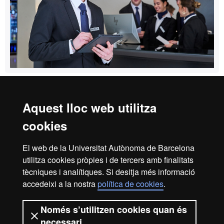
Aquest lloc web utilitza
Reconeixement internacional de l'excel·lència
cookies
HR
El web de la Universitat Autònoma de Barcelona
utilitza cookies pròpies i de tercers amb finalitats
Excell
tècniques i analítiques. Si desitja més informació
Inici
Avís legal
Política de privacitat
accedeixi a la nostra
política de cookies
.
Protecció de dades
Sobre el web
Només s’utilitzen cookies quan és
Som una universitat capdavantera que imparteix una
necessari
docència de qualitat, diversificada, multidisciplinària i