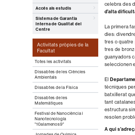
celebra des 
Accés als estudis
d’alta dificul
Sistema de Garantia
Interna de Qualitat del
La primera fa
Centre
dies: divendr
tres o quatre
Activitats pròpies de la
tres de bronz
Facultat
guanyadors ca
Totes les activitats
seleccionen el
Dissabtes de les Ciències
Ambientals
El
Departame
tècniques per
Dissabtes de la Física
batxillerat q
Dissabtes de les
tant catalane
Matemàtiques
estructura si
Festival de Nanociència i
resolen prob
Nanotecnología
"10alamenos9"
A qui s'adre
Jornades de Química