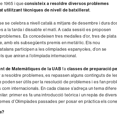
de 1965 i que
consisteix a resoldre diversos problemes
tat utilitzant tècniques de nivell de batxillerat
.
se se celebra a nivell català a mitjans de desembre i dura do
es a la tarda i dissabte el matí. A cada sessió es proposen
 problemes. Es concedeixen tres medalles d’or, tres de plata 
e, amb els subsegüents premis en metàl·lic. Els nou
talans participen a les olimpíades espanyoles, d’on se
s que aniran a l’olimpíada internacional.
nt de Matemàtiques de la UAB
fa
classes de preparació pe
 a resoldre problemes, es repassen alguns continguts de le
ue poden ser útils per la resolució de problemes i es fan prob
s com internacionals. En cada classe s’adreça un tema difer
milar: primer es fa una introducció teòrica i un repàs de dive
lemes d’Olimpíades passades per posar en pràctica els co
ça?