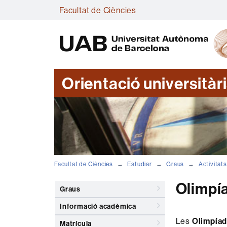
Facultat de Ciències
Orientació universitàr
Facultat de Ciències
Estudiar
Graus
Activitats
Olimpí
Graus
Informació acadèmica
Les
Olimpía
Matrícula