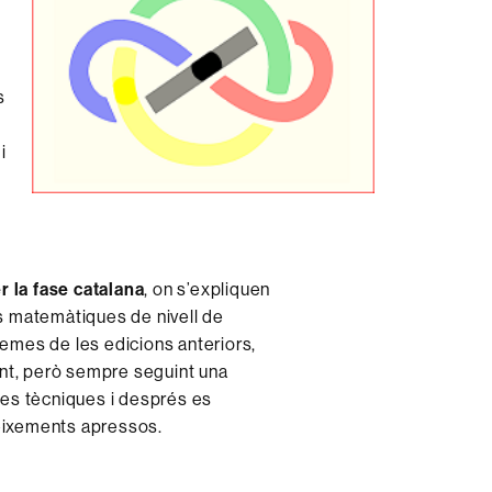
s
i
r la fase catalana
, on s’expliquen
s matemàtiques de nivell de
lemes de les edicions anteriors,
ent, però sempre seguint una
rses tècniques i després es
neixements apressos.