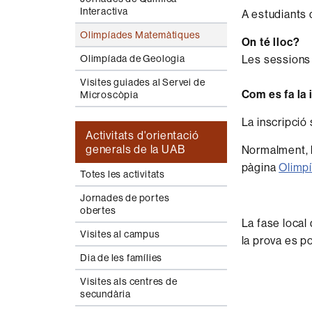
Interactiva
A estudiants 
Olimpíades Matemàtiques
On té lloc?
Olimpíada de Geologia
Les sessions t
Visites guiades al Servei de
Com es fa la 
Microscòpia
La inscripció
Activitats d'orientació
generals de la UAB
Normalment, l
pàgina
Olimp
Totes les activitats
Jornades de portes
obertes
La fase local
Visites al campus
la prova es p
Dia de les famílies
Visites als centres de
secundària