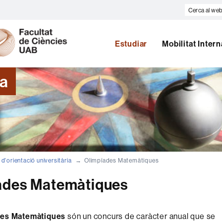
Cerca
al
U
web
A
Estudiar
Mobilitat Inter
B
ia
 d'orientació universitària
Olimpíades Matemàtiques
ades Matemàtiques
des Matemàtiques
són un concurs de caràcter anual que se