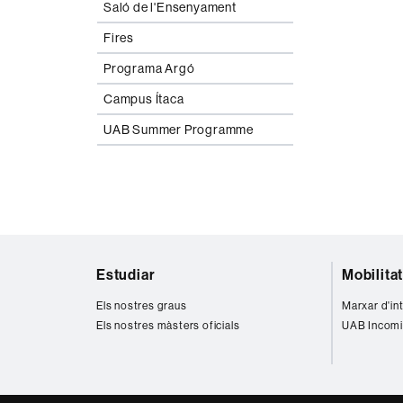
Saló de l'Ensenyament
Fires
Programa Argó
Campus Ítaca
UAB Summer Programme
Mapa
Estudiar
Mobilita
web
Els nostres graus
Marxar d'in
Els nostres màsters oficials
UAB Incomi