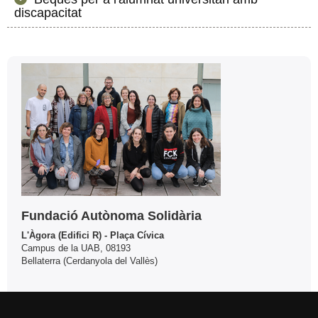
discapacitat
Informació
Contacte
complementària
Fundació Autònoma Solidària
L'Àgora (Edifici R) - Plaça Cívica
Campus de la UAB, 08193
Bellaterra (Cerdanyola del Vallès)
Tel. 93 581 24 85
fas@uab.cat