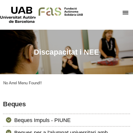
UAB
Universitat
P
Autònoma
de
p
Barcelona
d
el
m
Discapacitat i NEE
d
F
A
S
No Arrel Menu Found!!
Beques
Beques Impuls - PIUNE
Beques per a l'alumnat universitari amb