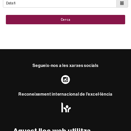
Cerca
Segueix-nos a les xarxes socials
Instagram
Reconeixement internacional de l'excel·lència
HR
Excellence
in
Research
Amb el finançament de
-
Aquest lloc web utilitza