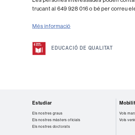
trucant al
649 928 016
o bé per correu el
Més informació
Aquesta
notícia
EDUCACIÓ DE QUALITAT
s'emmarca
dins
dels
següents
ODS
Mapa
Estudiar
Mobili
web
Els nostres graus
Vols mar
Els nostres màsters oficials
Vols veni
Els nostres doctorats