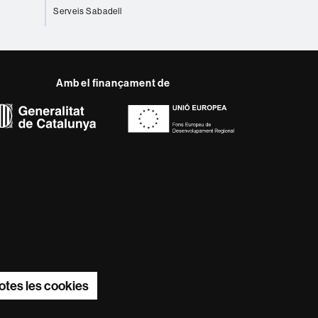
Serveis Sabadell
Amb el finançament de
del web UAB
da, multidisciplinària i
'Europa del coneixement.
de la seva recerca.
otes les cookies