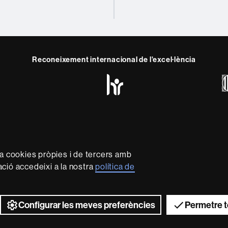
Reconeixement internacional de l'excel·lència
HR
Excellence
in
Research
-
Euraxess
rotecció de dades
Sobre el web
Accessibilitat web
Mapa 
za cookies pròpies i de tercers amb
davantera que imparteix una docència de qualitat, diversifica
mació accedeixi a la nostra
política de
s necessitats de la societat i adaptada als nous models de l
da internacionalment per la qualitat i el caràcter innovador 
2026 Universitat Autònoma de Barcelona
Configurar les meves preferències
Permetre t