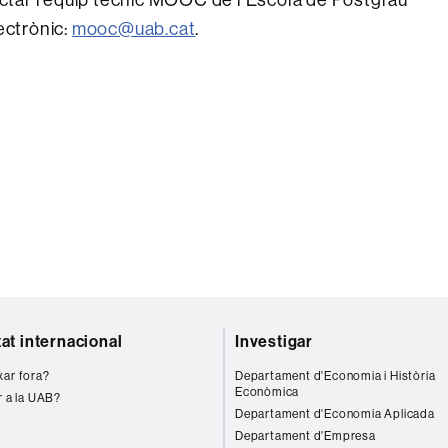
ectrònic:
mooc@uab.cat
.
tat internacional
Investigar
xar fora?
Departament d'Economia i Història
Econòmica
r a la UAB?
Departament d'Economia Aplicada
Departament d'Empresa