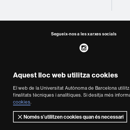
Segueix-nos a les xarxes socials
Instagram
Sobre
aquest
Aquest lloc web utilitza cookies
web
Avís legal
P
El web de la Universitat Autònoma de Barcelona utilit
Som una universitat cap
finalitats tècniques i analítiques. Si desitja més infor
flexible, ajustada a le
cookies
.
La UAB és reconegu
Només s’utilitzen cookies quan és necessari