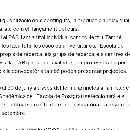
i guionització dels continguts, la producció audiovisual 
, així com el llançament del curs.
i al PAS, tant a títol individual com col·lectiu. També
s facultats, les escoles universitàries, l’Escola de
 propis de recerca, els grups de recerca, els centres d
nes a la UAB que siguin avalades per professorat o per
igeix la convocatòria també poden presentar projectes.
 al 30 de juny a través del formulari inclòs a l’annex de
Acadèmica de l’Escola de Postgrau seleccionarà els
eris publicats en el text de la convocatòria. La resoluci
de setembre.
tar l’equip tècnic MOOC de l’Escola de Postgrau