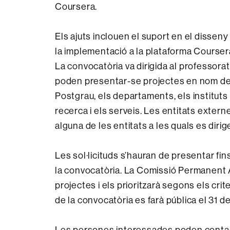
Coursera.
Els ajuts inclouen el suport en el disseny 
la implementació a la plataforma Coursera
La convocatòria va dirigida al professorat 
poden presentar-se projectes en nom de le
Postgrau, els departaments, els instituts
recerca i els serveis. Les entitats exter
alguna de les entitats a les quals es dir
Les sol·licituds s’hauran de presentar fins
la convocatòria. La Comissió Permanent 
projectes i els prioritzarà segons els crit
de la convocatòria es farà pública el 31 
Les persones interessades poden contac