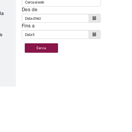
Des de
la
Fins a
ds
Cerca