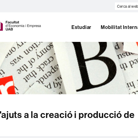
Cerca
al
U
web
A
Estudiar
Mobilitat Inter
B
ajuts a la creació i producció de