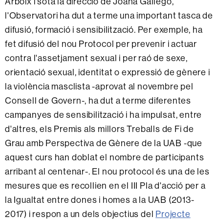
Arboix i sota la direcció de Joana Gallego,
l'Observatori ha dut a terme una important tasca de
difusió, formació i sensibilització. Per exemple, ha
fet difusió del nou Protocol per prevenir i actuar
contra l'assetjament sexual i per raó de sexe,
orientació sexual, identitat o expressió de gènere i
la violència masclista -aprovat al novembre pel
Consell de Govern-, ha dut a terme diferentes
campanyes de sensibilització i ha impulsat, entre
d'altres, els Premis als millors Treballs de Fi de
Grau amb Perspectiva de Gènere de la UAB -que
aquest curs han doblat el nombre de participants
arribant al centenar-. El nou protocol és una de les
mesures que es recollien en el III Pla d'acció per a
la Igualtat entre dones i homes a la UAB (2013-
2017) i respon a un dels objectius del
Projecte