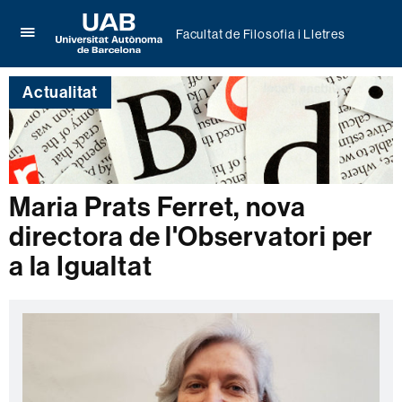
Facultat de Filosofia i Lletres
Prem
UAB
per
Universitat
desplegar
Actualitat
Autònoma
el
de
menú
Barcelona
de
Facultat
de
Filosofia
Maria Prats Ferret, nova
i
Lletres
directora de l'Observatori per
a la Igualtat