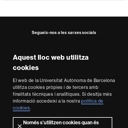
Segueix-nos a les xarxes socials
Instagram
Twitter
Facebook
Youtube
LinkedIn
FFL
FFL
FFL
FFL
UAB
Aquest lloc web utilitza
Reconeixement internacional de l'excel·lència
cookies
HR
Excellence
El web de la Universitat Autònoma de Barcelona
in
Research
utilitza cookies pròpies i de tercers amb
-
Amb el finançament de
finalitats tècniques i analítiques. Si desitja més
Euraxess
informació accedeixi a la nostra
política de
cookies
.
Sobre
Només s’utilitzen cookies quan és
aquest