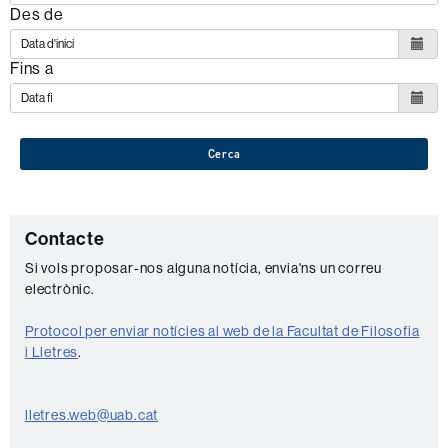
Des de
Fins a
Cerca
C
Contacte
o
Si vols proposar-nos alguna notícia, envia'ns un correu
electrònic.
n
t
Protocol per enviar notícies al web de la Facultat de Filosofia
a
i Lletres
.
c
t
lletres.web@uab.cat
e