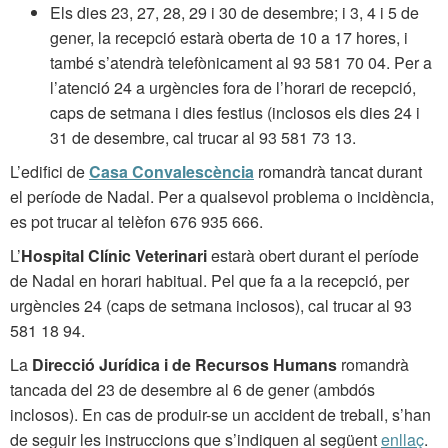
Els dies 23, 27, 28, 29 i 30 de desembre; i 3, 4 i 5 de
gener, la recepció estarà oberta de 10 a 17 hores, i
també s’atendrà telefònicament al 93 581 70 04. Per a
l’atenció 24 a urgències fora de l’horari de recepció,
caps de setmana i dies festius (inclosos els dies 24 i
31 de desembre, cal trucar al 93 581 73 13.
L’edifici de
Casa Convalescència
romandrà tancat durant
el període de Nadal. Per a qualsevol problema o incidència,
es pot trucar al telèfon 676 935 666.
L’
Hospital Clínic Veterinari
estarà obert durant el període
de Nadal en horari habitual. Pel que fa a la recepció, per
urgències 24 (caps de setmana inclosos), cal trucar al 93
581 18 94.
La
Direcció Jurídica i de Recursos Humans
romandrà
tancada del 23 de desembre al 6 de gener (ambdós
inclosos). En cas de produir-se un accident de treball, s’han
de seguir les instruccions que s’indiquen al següent
enllaç
.