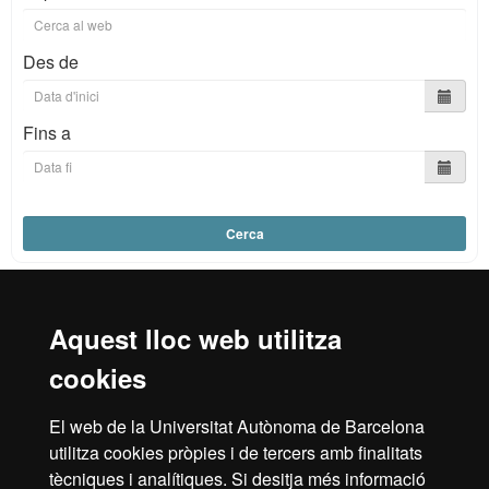
Des de
Fins a
Cerca
Aquest lloc web utilitza
Reconeixement internacional de l'excel·lència
cookies
HR
El web de la Universitat Autònoma de Barcelona
utilitza cookies pròpies i de tercers amb finalitats
tècniques i analítiques. Si desitja més informació