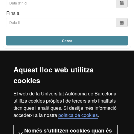
Fins a
Cerca
Aquest lloc web utilitza
Reconeixement internacional de l'excel·lència
cookies
HR
El web de la Universitat Autònoma de Barcelona
utilitza cookies pròpies i de tercers amb finalitats
Excell
tècniques i analítiques. Si desitja més informació
Inici
Avís legal
Política de privacitat
accedeixi a la nostra
política de cookies
.
Protecció de dades
Sobre el web
Només s’utilitzen cookies quan és
Som una universitat capdavantera que imparteix una