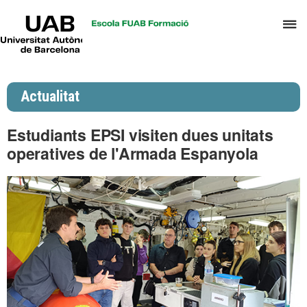
UAB
P
Universitat
Autònoma
p
de
d
Barcelona
el
Actualitat
m
d
Estudiants EPSI visiten dues unitats
P
operatives de l'Armada Espanyola
i
S
I