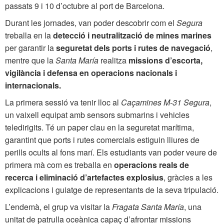
passats 9 i 10 d’octubre al port de Barcelona.
Durant les jornades, van poder descobrir com el
Segura
treballa en la
detecció i neutralització de mines marines
per garantir la
seguretat dels ports i rutes de navegació
,
mentre que la
Santa María
realitza
missions d’escorta,
vigilància i defensa en operacions nacionals i
internacionals.
La primera sessió va tenir lloc al
Caçamines M-31 Segura
,
un vaixell equipat amb sensors submarins i vehicles
teledirigits. Té un paper clau en la seguretat marítima,
garantint que ports i rutes comercials estiguin lliures de
perills ocults al fons marí. Els estudiants van poder veure de
primera mà com es treballa en
operacions reals de
recerca i eliminació d’artefactes explosius
, gràcies a les
explicacions i guiatge de representants de la seva tripulació.
L’endemà, el grup va visitar la
Fragata Santa María
, una
unitat de patrulla oceànica capaç d’afrontar missions