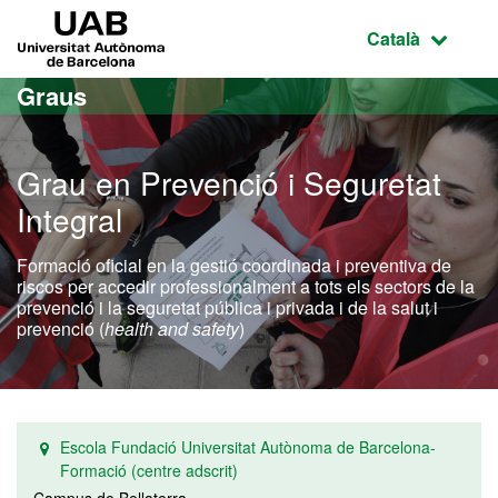
Ves al contingut principal
Ves a la navegació de la pàgina
UAB Universitat Autònoma de Barcelona
Idioma selecci
Català
Graus
Grau en Prevenció i Seguretat
Integral
Formació oficial en la gestió coordinada i preventiva de
riscos per accedir professionalment a tots els sectors de la
prevenció i la seguretat pública i privada i de la salut i
prevenció (
health and safety
)
Escola Fundació Universitat Autònoma de Barcelona-
Formació (centre adscrit)