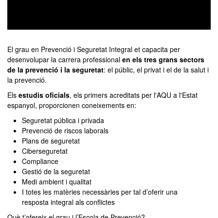
0
seconds
of
El grau en Prevenció i Seguretat Integral et capacita per
0
desenvolupar la carrera professional
en els tres grans sectors
seconds
de la prevenció i la seguretat
: el públic, el privat i el de la salut i
la prevenció.
Els
estudis oficials
, els primers acreditats per l'AQU a l'Estat
espanyol, proporcionen coneixements en:
Seguretat pública i privada
Prevenció de riscos laborals
Plans de seguretat
Ciberseguretat
Compliance
Gestió de la seguretat
Medi ambient i qualitat
I totes les matèries necessàries per tal d’oferir una
resposta integral als conflictes
Què t’ofereix el grau i l’Escola de Prevenció?