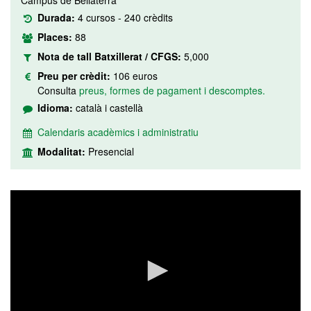
Campus de Bellaterra
Durada:
4 cursos - 240 crèdits
Places:
88
Nota de tall Batxillerat / CFGS:
5,000
Preu per crèdit:
106 euros
Consulta
preus, formes de pagament i descomptes.
Idioma:
català i castellà
Calendaris acadèmics i administratiu
Modalitat:
Presencial