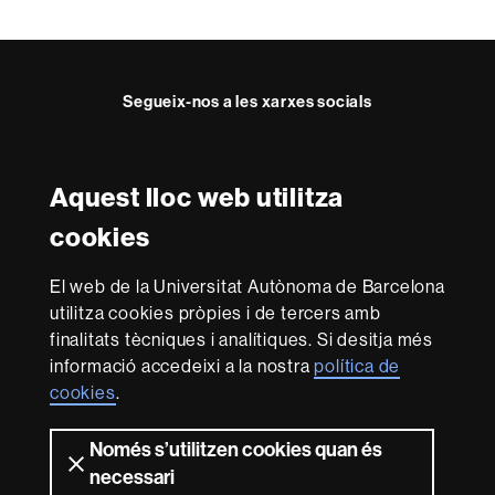
Segueix-nos a les xarxes socials
Facebook
Twitter
Instagram
Aquest lloc web utilitza
Reconeixement internacional de l'excel·lència
cookies
HR
Excellence
El web de la Universitat Autònoma de Barcelona
in
Research
utilitza cookies pròpies i de tercers amb
-
Amb el finançament de
finalitats tècniques i analítiques. Si desitja més
Euraxess
informació accedeixi a la nostra
política de
cookies
.
Sobre
Només s’utilitzen cookies quan és
aquest
necessari
Avís legal
Protecció de dades
Sobre el