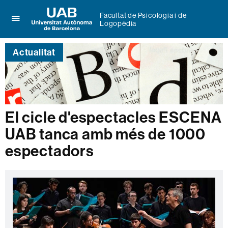
Facultat de Psicologia i de
Logopèdia
Prem
UAB
per
Universitat
desplegar
Actualitat
Autònoma
el
de
menú
Barcelona
de
Facultat
de
Psicologia
El cicle d'espectacles ESCENA
i
de
UAB tanca amb més de 1000
Logopèdia
espectadors