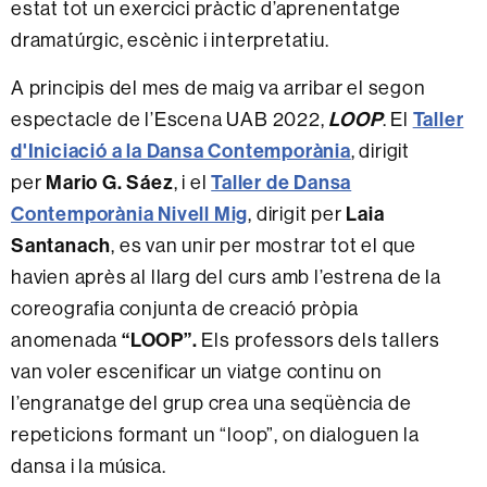
estat tot un exercici pràctic d’aprenentatge
dramatúrgic, escènic i interpretatiu.
A principis del mes de maig va arribar el segon
LOOP
Taller
espectacle de l’Escena UAB 2022,
. El
d'Iniciació a la Dansa Contemporània
, dirigit
Mario G. Sáez
Taller de Dansa
per
, i el
Contemporània Nivell Mig
Laia
, dirigit per
Santanach
, es van unir per mostrar tot el que
havien après al llarg del curs amb l’estrena de la
coreografia conjunta de creació pròpia
“LOOP”
.
anomenada
Els professors dels tallers
van voler escenificar un viatge continu on
l’engranatge del grup crea una seqüència de
repeticions formant un “loop”, on dialoguen la
dansa i la música.