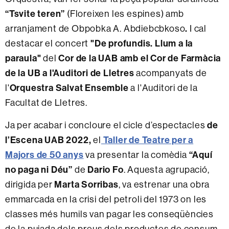
“Tsvite teren”
(Floreixen les espines) amb
.
arranjament de Obpobka A. Abdiebcbkoso
I cal
"De profundis. Llum a la
destacar el concert
paraula"
Cor de la UAB amb el Cor de Farmàcia
del
de la UB a l'Auditori de Lletres
acompanyats de
Orquestra Salvat Ensemble
l'
a l'Auditori de la
Facultat de Lletres.
de
Ja per acabar i concloure el cicle d’espectacles
l’Escena UAB 2022,
Taller de Teatre per a
el
Majors de 50 anys
“Aquí
va presentar la comèdia
no paga ni Déu”
Dario Fo
de
. Aquesta agrupació,
Marta Sorribas
dirigida per
, va estrenar una obra
emmarcada en la crisi del petroli del 1973 on les
classes més humils van pagar les conseqüències
de la pujada dels preus dels productes de consum.