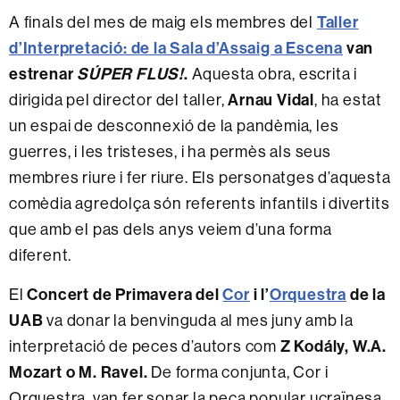
Taller
A finals del mes de maig els membres del
d’Interpretació: de la Sala d’Assaig a Escena
van
estrenar
SÚPER FLUS!
.
Aquesta obra, escrita i
Arnau Vidal
dirigida pel director del taller,
, ha estat
un espai de desconnexió de la pandèmia, les
guerres, i les tristeses, i ha permès als seus
membres riure i fer riure. Els personatges d’aquesta
comèdia agredolça són referents infantils i divertits
que amb el pas dels anys veiem d’una forma
diferent.
Concert de Primavera del
Cor
i l’
Orquestra
de la
El
UAB
va donar la benvinguda al mes juny amb la
Z Kodály
,
W.A.
interpretació de
peces d’autors com
Mozart o M. Ravel.
De forma conjunta, Cor i
Orquestra, van fer sonar la peça popular ucraïnesa