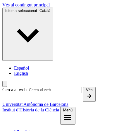
Vés al contingut principal
Idioma seleccionat:
Català
Español
English
Cerca al web
Vés
Universitat Autònoma de Barcelona
Institut d'Història de la Ciència
Menú