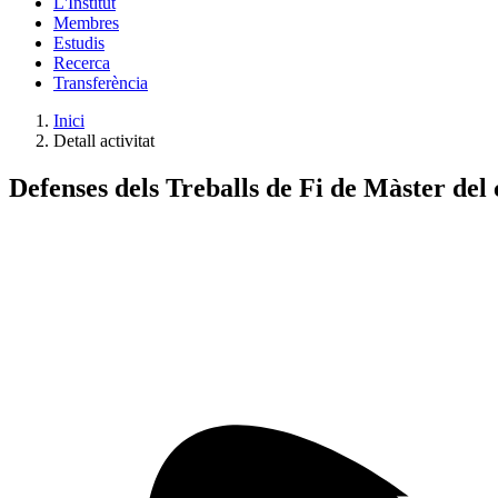
L'Institut
Membres
Estudis
Recerca
Transferència
Inici
Detall activitat
Defenses dels Treballs de Fi de Màster del