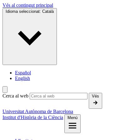
Vés al contingut principal
Idioma seleccionat:
Català
Español
English
Cerca al web
Vés
Universitat Autònoma de Barcelona
Institut d'Història de la Ciència
Menú