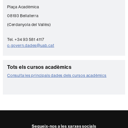
Plaça Acadèmica
08193 Bellaterra
(Cerdanyola del Vallès)
Tel. +34 93 581 4117
o.govern.dades@uab.cat
C
Tots els cursos acadèmics
o
Consulta les principals dades dels cursos acadèmics
n
t
a
c
t
e
Segueix-nos a les xarxes socials