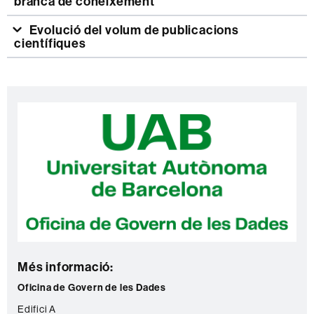
branca de coneixement
Evolució del volum de publicacions
científiques
Informació
C
complementària
o
n
t
a
c
t
e
Més informació:
Oficina de Govern de les Dades
Edifici A