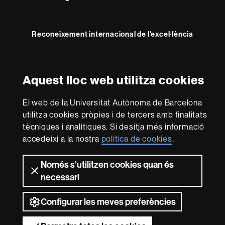
Reconeixement internacional de l'excel·lència
HR
Excellence
in
Aquest lloc web utilitza cookies
Research
Amb el finançament de
-
El web de la Universitat Autònoma de Barcelona
Euraxess
utilitza cookies pròpies i de tercers amb finalitats
tècniques i analítiques. Si desitja més informació
Sobre
accedeixi a la nostra
política de cookies
.
aquest
web
Avís legal
Protecció de dades
Sobre el
Només s’utilitzen cookies quan és
necessari
web
Accessibilitat web
Mapa del web UAB
2026 Universitat Autònoma de Barcelona
Configurar les meves preferències