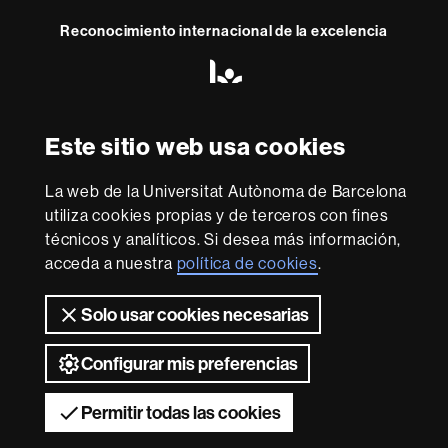
Reconocimiento internacional de la excelencia
HR
Excellence
in
Research
Este sitio web usa cookies
Con la financiación de
-
Euraxess
La web de la Universitat Autònoma de Barcelona
utiliza cookies propias y de terceros con fines
Sobre
técnicos y analíticos. Si desea más información,
esta
acceda a nuestra
política de cookies
.
web
Aviso legal
Protección de datos
Sobre el
Solo usar cookies necesarias
web
Accesibilidad web
Mapa del web UAB
2026 Universitat Autònoma de Barcelona
Configurar mis preferencias
Permitir todas las cookies