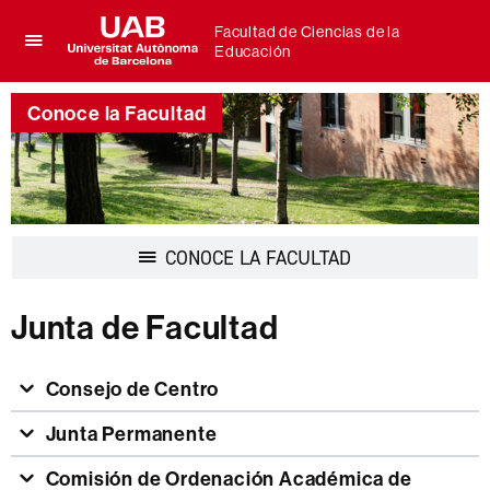
Facultad de Ciencias de la
Educación
Clica
UAB
aquí
Universitat
para
Conoce la Facultad
Autònoma
desplegar
de
el
Barcelona
menú
de
Facultad
de
Desplegar
CONOCE LA FACULTAD
Ciencias
la
de
navegación
la
Junta de Facultad
Educación
Consejo de Centro
Junta Permanente
Comisión de Ordenación Académica de