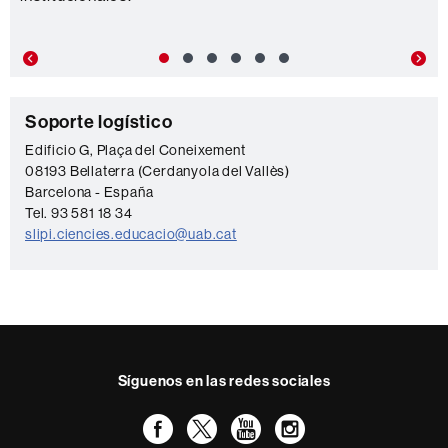
Previous
Nex
C
Soporte logístico
o
Edificio G, Plaça del Coneixement
08193 Bellaterra (Cerdanyola del Vallès)
n
Barcelona - España
t
Tel. 93 581 18 34
a
slipi.ciencies.educacio@uab.cat
c
t
o
Síguenos en las redes sociales
Facebook
Twitter
YouTube
Instagram