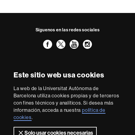
t
o
Síguenos en las redes sociales
Facebook
Twitter
YouTube
Instagram
Reconocimiento internacional de la excelencia
HR
Este sitio web usa cookies
Excellence
in
La web de la Universitat Autònoma de
Research
Con la financiación de
-
Barcelona utiliza cookies propias y de terceros
Euraxess
con fines técnicos y analíticos. Si desea más
información, acceda a nuestra
política de
cookies
.
Sobre
esta
Solo usar cookies necesarias