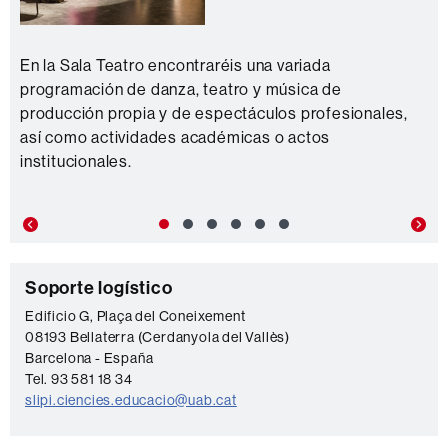
En la Sala Teatro encontraréis una variada
programación de danza, teatro y música de
producción propia y de espectáculos profesionales,
así como actividades académicas o actos
institucionales.
Previous
Nex
C
Soporte logístico
o
Edificio G, Plaça del Coneixement
08193 Bellaterra (Cerdanyola del Vallès)
n
Barcelona - España
t
Tel. 93 581 18 34
a
slipi.ciencies.educacio@uab.cat
c