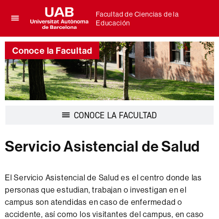
Facultad de Ciencias de la
Educación
Clica
UAB
aquí
Universitat
para
Conoce la Facultad
Autònoma
desplegar
de
el
Barcelona
menú
de
Facultad
de
Desplegar
CONOCE LA FACULTAD
Ciencias
la
de
navegación
la
Servicio Asistencial de Salud
Educación
El Servicio Asistencial de Salud es el centro donde las
personas que estudian, trabajan o investigan en el
campus son atendidas en caso de enfermedad o
accidente, así como los visitantes del campus, en caso