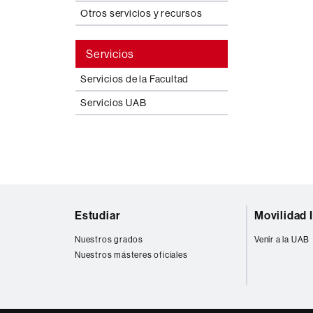
Otros servicios y recursos
Servicios
Servicios de la Facultad
Servicios UAB
Mapa
Estudiar
Movilidad 
web
Nuestros grados
Venir a la UAB
Nuestros másteres oficiales