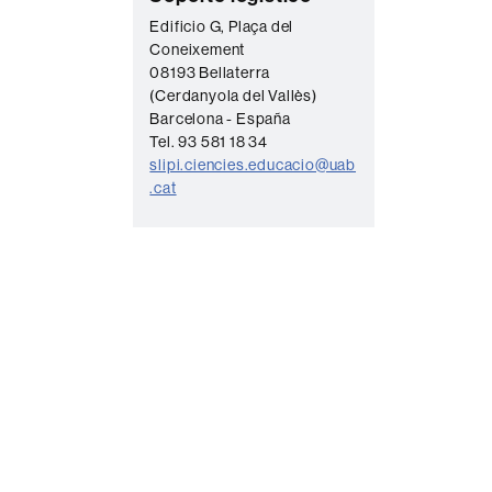
o
Edificio G, Plaça del
Coneixement
n
08193 Bellaterra
t
(Cerdanyola del Vallès)
a
Barcelona - España
Tel. 93 581 18 34
c
slipi.ciencies.educacio@uab
t
.cat
o