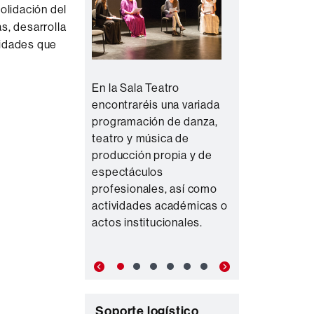
olidación del
s, desarrolla
vidades que
En la Sala Teatro
encontraréis una variada
programación de danza,
teatro y música de
producción propia y de
espectáculos
profesionales, así como
actividades académicas o
actos institucionales.
Previous
Next
C
Soporte logístico