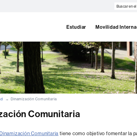
Buscar
en
el
web
Estudiar
Movilidad Interna
ad
Dinamización Comunitaria
zación Comunitaria
Dinamización Comunitaria
tiene como objetivo fomentar la p