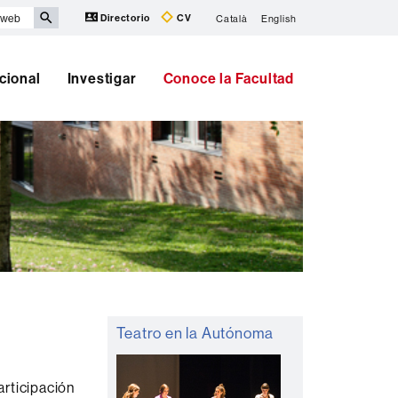
Directorio
CV
Català
English
cional
Investigar
Conoce la Facultad
Información
Teatro en la Autónoma
complementaria
articipación