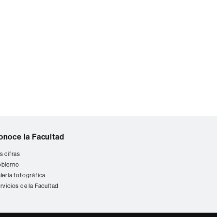
onoce la Facultad
s cifras
bierno
lería fotográfica
rvicios de la Facultad