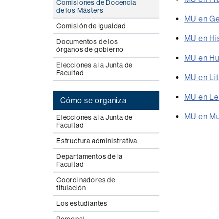
Comisiones de Docencia
de los Másters
MU en Ge
Comisión de Igualdad
MU en Hi
Documentos de los
órganos de gobierno
MU en Hu
Elecciones a la Junta de
Facultad
MU en Lit
MU en Len
Cómo se organiza
MU en Mus
Elecciones a la Junta de
Facultad
Estructura administrativa
Departamentos de la
Facultad
Coordinadores de
titulación
Los estudiantes