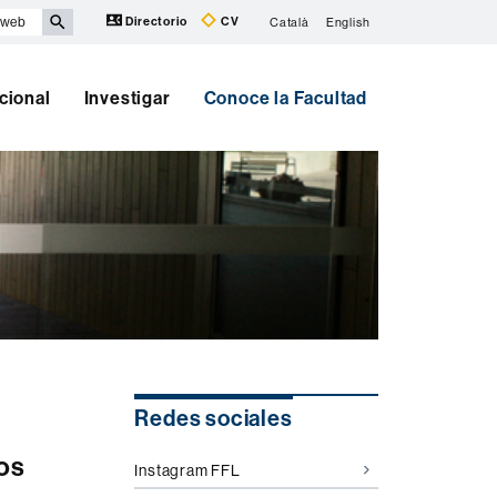
Directorio
CV
Català
English
cional
Investigar
Conoce la Facultad
Información
Redes sociales
complementaria
os
Instagram FFL