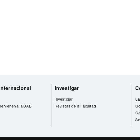
internacional
Investigar
C
Investigar
La
ue vienen a la UAB
Revistas de la Facultad
Go
Ga
Se