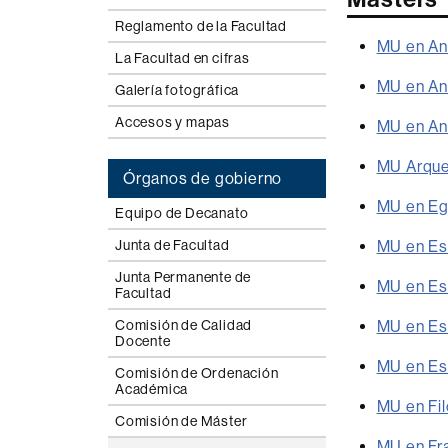
Reglamento de la Facultad
MU en Aná
La Facultad en cifras
MU en Ant
Galería fotográfica
Accesos y mapas
MU en Ant
MU Arque
Órganos de gobierno
MU en Eg
Equipo de Decanato
MU en Es
Junta de Facultad
Junta Permanente de
MU en Es
Facultad
MU en Es
Comisión de Calidad
Docente
MU en Est
Comisión de Ordenación
Académica
MU en Fil
Comisión de Máster
MU en Fra