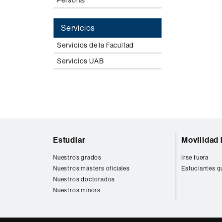
Personal
Servicios
Servicios de la Facultad
Servicios UAB
Mapa
Estudiar
Movilidad 
web
Nuestros grados
Irse fuera
Nuestros másters oficiales
Estudiantes q
Nuestros doctorados
Nuestros mínors