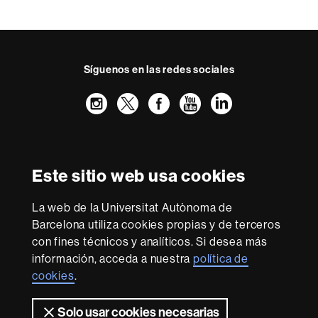
t
a
c
t
Síguenos en las redes sociales
o
Instagram
Twitter
Facebook
Youtube
LinkedIn
FFL
FFL
FFL
FFL
UAB
Reconocimiento internacional de la excelencia
HR
Este sitio web usa cookies
Excellence
in
La web de la Universitat Autònoma de
Research
Con la financiación de
-
Barcelona utiliza cookies propias y de terceros
Euraxess
con fines técnicos y analíticos. Si desea más
información, acceda a nuestra
política de
cookies
.
Sobre
esta
Solo usar cookies necesarias