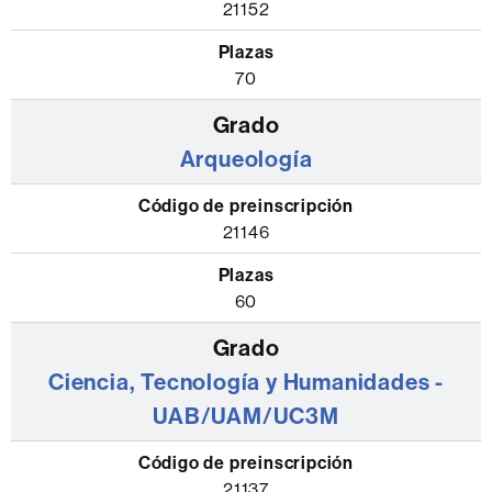
la
21152
Facultad
de
70
Filosofía
y
Arqueología
Letras
con
el
21146
código
de
60
preinscripción
y
el
Ciencia, Tecnología y Humanidades -
número
UAB/UAM/UC3M
de
plazas
21137