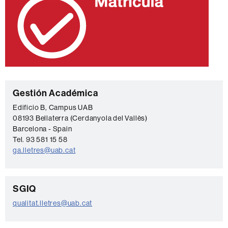
C
Gestión Académica
o
Edificio B, Campus UAB
08193 Bellaterra (Cerdanyola del Vallès)
n
Barcelona - Spain
t
Tel. 93 581 15 58
a
ga.lletres@uab.cat
c
t
C
SGIQ
o
o
qualitat.lletres@uab.cat
n