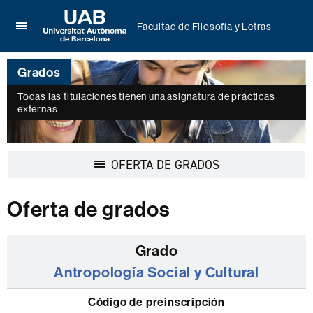
Facultad de Filosofía y Letras
Clica
UAB
aquí
Universitat
para
Grados
Autònoma
desplegar
de
el
Todas las titulaciones tienen una asignatura de prácticas
Barcelona
externas
menú
de
Facultad
de
Desplegar
OFERTA DE GRADOS
Filosofía
la
y
navegación
Letras
Oferta de grados
Listado
de
Antropología Social y Cultural
grados
de