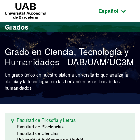
Acceso al contenido principal
Acceso a la navegación de la página
UAB Universitat Autònoma de Barcelona
Idioma seleccio
Español
Grados
Grado en Ciencia, Tecnología y
Humanidades - UAB/UAM/UC3M
Un grado único en nuestro sistema universitario que analiza la
ciencia y la tecnología con las herramientas críticas de las
humanidades
Facultad de Filosofía y Letras
Facultad de Biociencias
Facultad de Ciencias
Universidad Autónoma de Madrid