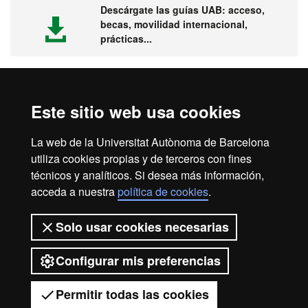
Descárgate las guías UAB: acceso,
becas, movilidad internacional,
prácticas...
Este sitio web usa cookies
Visita la UAB
La web de la Universitat Autònoma de Barcelona
utiliza cookies propias y de terceros con fines
técnicos y analíticos. Si desea más información,
acceda a nuestra
política de cookies
.
Aviso legal
Protección de datos
Sobre el web
Solo usar cookies necesarias
Accesibilidad web
Mapa del web UAB
Configurar mis preferencias
2026 Universitat Autònoma de
Barcelona
Permitir todas las cookies