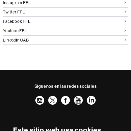
Instagram FFL
Twitter FFL
Facebook FFL
Youtube FFL
LinkedIn UAB
Síguenos en las redes sociales
Instagram
Twitter
Facebook
Youtube
LinkedIn
FFL
FFL
FFL
FFL
UAB
Reconocimiento internacional de la excelencia
HR
Este sitio web usa cookies