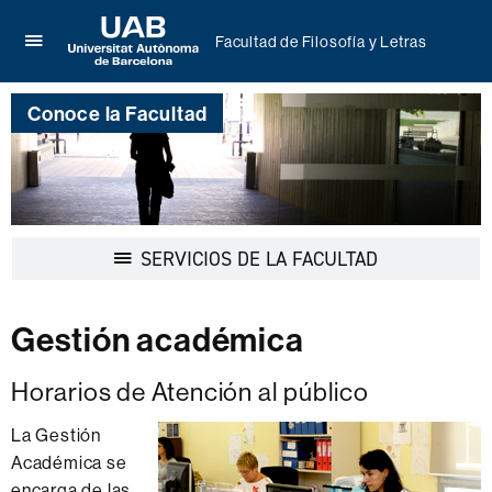
Facultad de Filosofía y Letras
Clica
UAB
aquí
Universitat
para
Conoce la Facultad
Autònoma
desplegar
de
el
Barcelona
menú
de
Facultad
de
Desplegar
SERVICIOS DE LA FACULTAD
Filosofía
la
y
navegación
Letras
Gestión académica
Horarios de Atención al público
La Gestión
Académica se
encarga de las