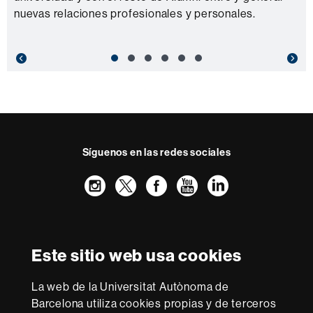
nuevas relaciones profesionales y personales.
Previous
Nex
Síguenos en las redes sociales
Instagram
Twitter
Facebook
Youtube
LinkedIn
FFL
FFL
FFL
FFL
UAB
Reconocimiento internacional de la excelencia
HR
Este sitio web usa cookies
Excellence
in
Research
La web de la Universitat Autònoma de
-
Con la financiación de
Barcelona utiliza cookies propias y de terceros
Euraxess