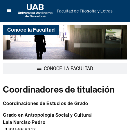
Facultad de Filosofía y Letras
Clica
UAB
aquí
Universitat
para
Conoce la Facultad
Autònoma
desplegar
de
el
Barcelona
menú
de
Facultad
de
Filosofía
Desplegar
CONOCE LA FACULTAD
y
la
Letras
navegación
Coordinadores de titulación
Coordinaciones de Estudios de Grado
Grado en Antropología Social y Cultural
Laia Narciso Pedro
93.586.83.17