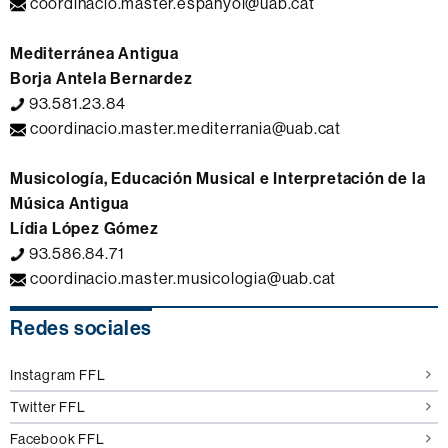
coordinacio.master.espanyol@uab.cat
Mediterránea Antigua
Borja Antela Bernardez
93.581.23.84
coordinacio.master.mediterrania@uab.cat
Musicología, Educación Musical e Interpretación de la
Música Antigua
Lídia López Gómez
93.586.84.71
coordinacio.master.musicologia@uab.cat
Información
Redes sociales
complementaria
Instagram FFL
Twitter FFL
Facebook FFL