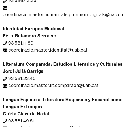
93.586.43.35
coordinacio.master.humanitats.patrimoni.digitals@uab.cat
Identidad Europea Medieval
Fèlix Retamero Serralvo
93.581.11.89
coordinacio.master.identitat@uab.cat
Literatura Comparada: Estudios Literarios y Culturales
Jordi Julià Garriga
93.581.23.45
coordinacio.master.lit.comparada@uab.cat
Lengua Española, Literatura Hispánica y Español como
Lengua Extranjera
Glòria Claveria Nadal
93.581.49.51