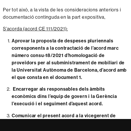
Per tot això, a la vista de les consideracions anteriors
i
documentació continguda en la part expositiva
,
S’acorda (acord CE 111/2021):
Aprovar la proposta de despeses pluriennals
corresponents a la contractació de l’acord marc
número consu-18/2021 d’homologació de
proveïdors per al subministrament de mobiliari de
la Universitat Autònom
a de Barcelona
, d’acord amb
el que consta en el
document 1
.
Encarregar als responsables dels àmbits
econòmics dins l’equip de govern i la Gerència
l’execució i el seguiment d’aquest acord.
Comunicar el present acord a la vicegerent de
l’Àmbit Econòmic i al cap de la Unitat de
Contractació Administrativa de la UAB.