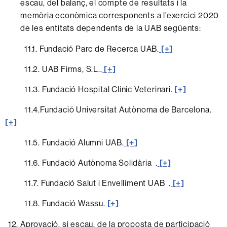
escau, del balanç, el compte de resultats i la
memòria econòmica corresponents a l’exercici 2020
de les entitats dependents de la UAB següents:
11.1. Fundació Parc de Recerca UAB.
[+]
11.2. UAB Firms, S.L..
[+]
11.3. Fundació Hospital Clínic Veterinari.
[+]
11.4.Fundació Universitat Autònoma de Barcelona.
[+]
11.5. Fundació Alumni UAB.
[+]
11.6. Fundació Autònoma Solidària .
[+]
11.7. Fundació Salut i Envelliment UAB .
[+]
11.8. Fundació Wassu.
[+]
Aprovació, si escau, de la proposta de participació