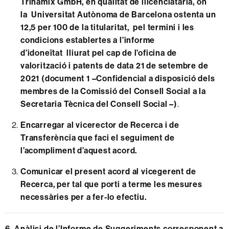
Trinamix GmbH, en qualitat de llicenciatària, on
la Universitat Autònoma de Barcelona ostenta un
12,5 per 100 de la titularitat, pel termini i les
condicions establertes a l’informe
d’idoneïtat lliurat pel cap de l’oficina de
valorització i patents de data 21 de setembre de
2021 (document 1
–
Confidencial a disposició dels
membres
de la Comissió del Consell Social a la
Secretaria Tècnica del Consell Social
–
)
.
Encarregar al vicerector de Recerca i de
Transferència que faci el seguiment de
l’acompliment d’aquest acord.
Comunicar el present acord al vicegerent de
Recerca, per tal que porti a terme les mesures
necessàries per a fer-lo efectiu.
6. Anàlisi de l’Informe de Suggeriments corresponent a