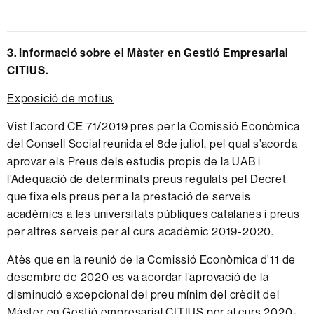
3. Informació sobre el Màster en Gestió Empresarial
CITIUS.
Exposició de motius
Vist l’acord
CE
71/2019
pres
per
la
Comissió
Econòmica
del
Consell
Social
reunida
el
8
de
juliol,
pel
qual
s’acorda
aprovar els Preus dels estudis propis de la UAB i
l’Adequació de determinats preus regulats pel Decret
que fixa els preus per a la prestació de serveis
acadèmics a les universitats públiques catalanes i preus
per altres serveis per al curs acadèmic 2019-2020.
Atès que en la reunió de la Comissió Econòmica d’11 de
desembre de 2020 es va acordar l’aprovació de la
disminució excepcional del preu mínim del crèdit del
Màster en Gestió empresarial CITIUS per al curs 2020-