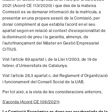
2021 (Acord CE 113/2020) i que des de la mateixa
Comissió es va demanar informació de la matrícula, a
presentar en una propera sessió de la Comissió, per
donar compliment al que establia l’acord en el seu
apartat segon en relació al context d’excepcionalitat de
la disminució de preu i la garantia, almenys, de
l’autofinançament del Màster en Gestió Empresarial
CITIUS.
Vist l’article
89
apartat
i,
de
la
Llei
1/2003,
de
19
de
febrer,
d’Universitats
de
Catalunya.
Vist l’article
28.3
apartat
c,
del
Reglament
d’Organització
i
funcionament
del
Consell
Social
de
la
UAB.
Per
tot
això,
a
la
vista
de
les
consideracions
anteriors,
S’acorda (Acord CE 106/2021)
:
La Comissió Econòmica es dona per assabentada de la