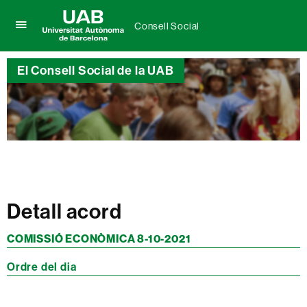
Consell Social
Prem
UAB
per
Universitat
desplegar
El Consell Social de la UAB
Autònoma
el
de
menú
Barcelona
de
Consell
Social
Detall acord
COMISSIÓ ECONÒMICA 8-10-2021
Ordre del dia