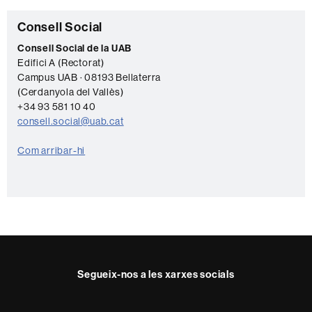
Informació
C
Consell Social
complementària
o
Consell Social de la UAB
Edifici A (Rectorat)
n
Campus UAB · 08193 Bellaterra
t
(Cerdanyola del Vallès)
a
+34 93 581 10 40
consell.social@uab.cat
c
t
Com arribar-hi
e
Segueix-nos a les xarxes socials