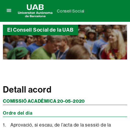
Consell Social
Prem
UAB
per
Universitat
desplegar
El Consell Social de la UAB
Autònoma
el
de
menú
Barcelona
de
Consell
Social
Detall acord
COMISSIÓ ACADÈMICA 20-05-2020
Ordre del dia
1. Aprovació, si escau, de l’acta de la sessió de la