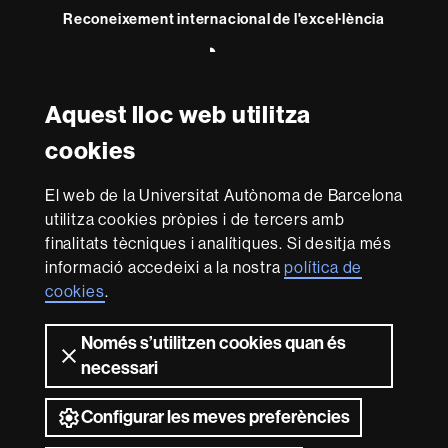
Reconeixement internacional de l'excel·lència
HR
Excellence
in
Aquest lloc web utilitza
Research
-
Amb el finançament de
cookies
Euraxess
El web de la Universitat Autònoma de Barcelona
Sobre
utilitza cookies pròpies i de tercers amb
aquest
finalitats tècniques i analítiques. Si desitja més
informació accedeixi a la nostra
política de
web
El Consell Social és l'òrgan de participació de la societat
cookies
.
en la Universitat. Promou polítiques de qualitat i de
millora en els diferents àmbits de la Universitat. Exerceix
les funcions que té atribuïdes per llei sobre la
Només s’utilitzen cookies quan és
programació i la gestió; l’economia, el pressupost i el
necessari
patrimoni, i la comunitat universitària de la UAB. I, en
especial, fomenta la col·laboració, relació i transferència
Configurar les meves preferències
entre la Universitat i el seu entorn.