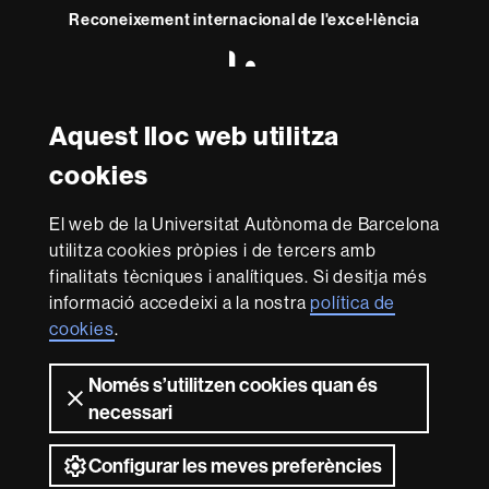
Reconeixement internacional de l'excel·lència
HR
Excellence
in
Research
Aquest lloc web utilitza
Amb el finançament de
-
cookies
Euraxess
El web de la Universitat Autònoma de Barcelona
Sobre
utilitza cookies pròpies i de tercers amb
aquest
finalitats tècniques i analítiques. Si desitja més
web
informació accedeixi a la nostra
política de
El Consell Social és l'òrgan de participació de la societat
cookies
.
en la Universitat. Promou polítiques de qualitat i de
millora en els diferents àmbits de la Universitat. Exerceix
les funcions que té atribuïdes per llei sobre la
Només s’utilitzen cookies quan és
programació i la gestió; l’economia, el pressupost i el
necessari
patrimoni, i la comunitat universitària de la UAB. I, en
especial, fomenta la col·laboració, relació i transferència
Configurar les meves preferències
entre la Universitat i el seu entorn.