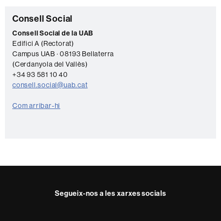
Informació
C
Consell Social
complementària
o
Consell Social de la UAB
Edifici A (Rectorat)
n
Campus UAB · 08193 Bellaterra
t
(Cerdanyola del Vallès)
a
+34 93 581 10 40
consell.social@uab.cat
c
t
Com arribar-hi
e
Segueix-nos a les xarxes socials