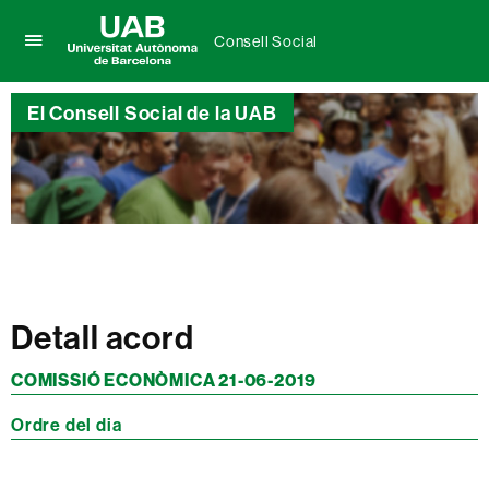
Consell Social
Prem
UAB
per
Universitat
desplegar
El Consell Social de la UAB
Autònoma
el
de
menú
Barcelona
de
Consell
Social
Detall acord
COMISSIÓ ECONÒMICA 21-06-2019
Ordre del dia