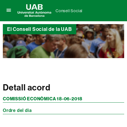
Consell Social
Prem
UAB
per
Universitat
desplegar
El Consell Social de la UAB
Autònoma
el
de
menú
Barcelona
de
Consell
Social
Detall acord
COMISSIÓ ECONÒMICA 18-06-2018
Ordre del dia