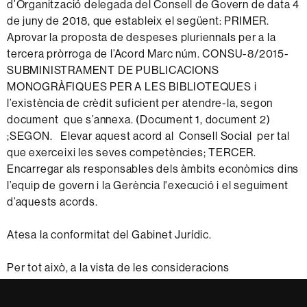
d’Organització delegada del Consell de Govern de data 4
de juny de 2018, que estableix el següent: PRIMER.
Aprovar la proposta de despeses pluriennals per a la
tercera pròrroga de l’Acord Marc núm. CONSU-8/2015-
SUBMINISTRAMENT DE PUBLICACIONS
MONOGRÀFIQUES PER A LES BIBLIOTEQUES i
l’existència de crèdit suficient per atendre-la, segon
document que s’annexa. (Document 1, document 2)
;SEGON. Elevar aquest acord al Consell Social per tal
que exerceixi les seves competències; TERCER.
Encarregar als responsables dels àmbits econòmics dins
l’equip de govern i la Gerència l'execució i el seguiment
d’aquests acords.
Atesa la conformitat del Gabinet Jurídic.
Per tot això, a la vista de les consideracions
S'acorda (acord CE 58/2018):