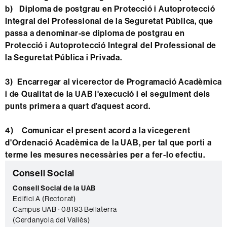
b)
Diploma de postgrau en Protecció i Autoprotecció
Integral del Professional de la Seguretat Pública, que
passa a denominar-se diploma de postgrau en
Protecció i Autoprotecció Integral del Professional de
la Seguretat Pública i Privada.
3)
Encarregar al vicerector de Programació Acadèmica
i de Qualitat de la UAB l'execució i el seguiment dels
punts primera a quart d’aquest acord.
4)
Comunicar el present acord a la vicegerent
d'Ordenació Acadèmica de la UAB, per tal que porti a
terme les mesures necessàries per a fer-lo efectiu.
Informació
C
Consell Social
complementària
o
Consell Social de la UAB
Edifici A (Rectorat)
n
Campus UAB · 08193 Bellaterra
t
(Cerdanyola del Vallès)