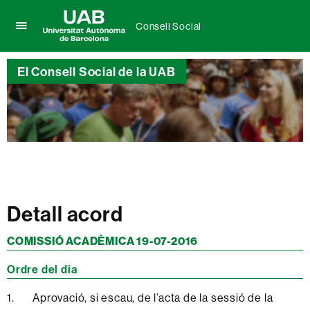
Consell Social
Prem
UAB
per
Universitat
desplegar
El Consell Social de la UAB
Autònoma
el
de
menú
Barcelona
de
Consell
Social
Detall acord
COMISSIÓ ACADÈMICA 19-07-2016
Ordre del dia
1. Aprovació, si escau, de l’acta de la sessió de la