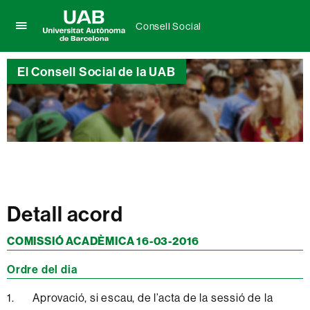
Consell Social
Prem
UAB
per
Universitat
desplegar
El Consell Social de la UAB
Autònoma
el
de
menú
Barcelona
de
Consell
Social
Detall acord
COMISSIÓ ACADÈMICA 16-03-2016
Ordre del dia
1. Aprovació, si escau, de l’acta de la sessió de la