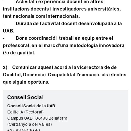
-
Activitat i experiència docent en altres
institucions docents i investigadores universitàries,
tant nacionals com internacionals.
-
Durada de l’activitat docent desenvolupada a la
UAB.
-
Bona coordinació i treball en equip entre el
professorat, en el marc d’una metodologia innovadora
i/o de qualitat.
2)
Comunicar aquest acord a la vicerectora de de
Qualitat, Docència i Ocupabilitat l'execució, als efectes
que siguin oportuns.
Informació
C
Consell Social
complementària
o
Consell Social de la UAB
Edifici A (Rectorat)
n
Campus UAB · 08193 Bellaterra
t
(Cerdanyola del Vallès)
+34 93 581 10 40