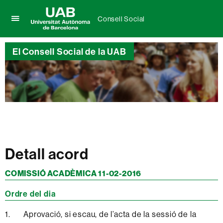
Consell Social
Prem
UAB
per
Universitat
desplegar
El Consell Social de la UAB
Autònoma
el
de
menú
Barcelona
de
Consell
Social
Detall acord
COMISSIÓ ACADÈMICA 11-02-2016
Ordre del dia
1. Aprovació, si escau, de l’acta de la sessió de la