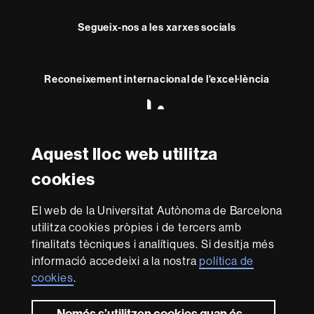
Segueix-nos a les xarxes socials
Reconeixement internacional de l'excel·lència
HR
Excellence
in
Research
Aquest lloc web utilitza
Amb el finançament de
-
cookies
Euraxess
El web de la Universitat Autònoma de Barcelona
Sobre
utilitza cookies pròpies i de tercers amb
aquest
finalitats tècniques i analítiques. Si desitja més
web
informació accedeixi a la nostra
política de
El Consell Social és l'òrgan de participació de la societat
cookies
.
en la Universitat. Promou polítiques de qualitat i de
millora en els diferents àmbits de la Universitat. Exerceix
les funcions que té atribuïdes per llei sobre la
Només s’utilitzen cookies quan és