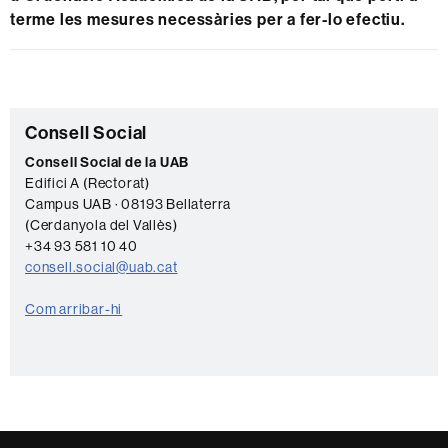
terme les mesures necessàries per a fer-lo efectiu.
Informació
C
Consell Social
complementària
o
Consell Social de la UAB
Edifici A (Rectorat)
n
Campus UAB · 08193 Bellaterra
t
(Cerdanyola del Vallès)
a
+34 93 581 10 40
consell.social@uab.cat
c
t
Com arribar-hi
e