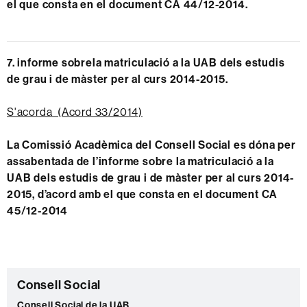
el que consta en el document CA 44/12-2014.
7. i
nforme sobre
la matriculació a la UAB dels estudis
de grau i de màster per al curs 2014-2015.
S'acorda (Acord 33/2014)
La Comissió Acadèmica del Consell Social es dóna per
assabentada de l’informe sobre la matriculació a la
UAB dels estudis de grau i de màster per al curs 2014-
2015, d’acord amb el que consta en el document CA
45/12-2014
Informació
C
Consell Social
complementària
Consell Social de la UAB