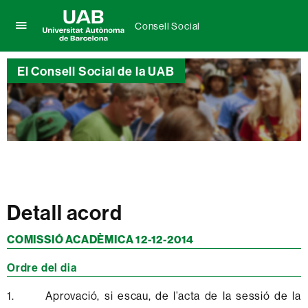
Consell Social
Prem
UAB
per
Universitat
desplegar
El Consell Social de la UAB
Autònoma
el
de
menú
Barcelona
de
Consell
Social
Detall acord
COMISSIÓ ACADÈMICA 12-12-2014
Ordre del dia
1. Aprovació, si escau, de l’acta de la sessió de la