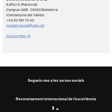
o
Edifici A (Rectorat)
n
Campus UAB · 08193 Bellaterra
t
(Cerdanyola del Vallès)
a
+34 93 581 10 40
consell.social@uab.cat
c
t
Com arribar-hi
e
Segueix-nos a les xarxes socials
Reconeixement internacional de l'excel·lència
HR