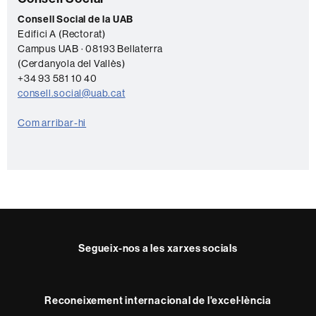
C
complementària
o
Consell Social de la UAB
Edifici A (Rectorat)
n
Campus UAB · 08193 Bellaterra
t
(Cerdanyola del Vallès)
a
+34 93 581 10 40
consell.social@uab.cat
c
t
Com arribar-hi
e
Segueix-nos a les xarxes socials
Reconeixement internacional de l'excel·lència