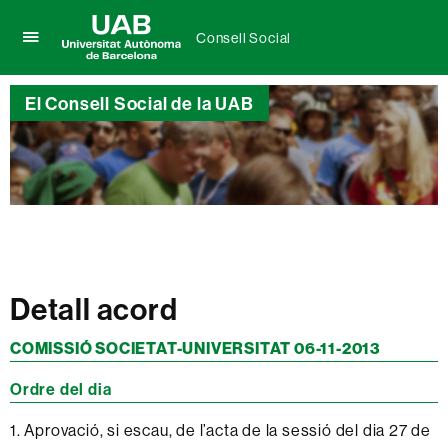
Consell Social
Prem
UAB
per
Universitat
desplegar
El Consell Social de la UAB
Autònoma
el
de
menú
Barcelona
de
Consell
Social
Detall acord
COMISSIÓ SOCIETAT-UNIVERSITAT 06-11-2013
Ordre del dia
1. Aprovació, si escau, de l’acta de la sessió del dia 27 de