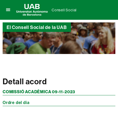
Consell Social
Prem
UAB
per
Universitat
desplegar
El Consell Social de la UAB
Autònoma
el
de
menú
Barcelona
de
Consell
Social
Detall acord
COMISSIÓ ACADÈMICA 09-11-2023
Ordre del dia