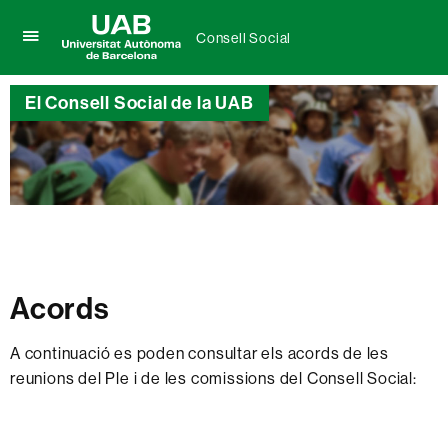
Consell Social
Prem
UAB
per
Universitat
desplegar
El Consell Social de la UAB
Autònoma
el
de
menú
Barcelona
de
Consell
Social
Acords
A continuació es poden consultar els acords de les
reunions del Ple i de les comissions del Consell Social: