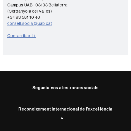
n
Campus UAB · 08193 Bellaterra
t
(Cerdanyola del Vallès)
a
+34 93 581 10 40
consell.social@uab.cat
c
t
Com arribar-hi
e
Segueix-nos a les xarxes socials
Reconeixement internacional de l'excel·lència
HR
Excellence
in