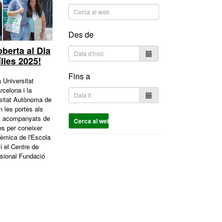
Des de
oberta al Dia
lies 2025!
Fins a
 Universitat
celona i la
sitat Autònoma de
n les portes als
ts acompanyats de
Cerca al web
es per coneixer
dèmica de l'Escola
 el Centre de
sional Fundació