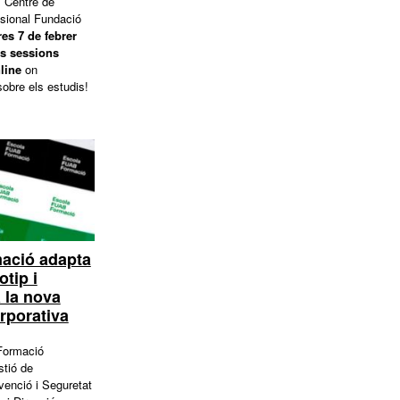
l Centre de
sional Fundació
es 7 de febrer
s sessions
line
on
sobre els estudis!
ació adapta
otip i
a la nova
orporativa
Formació
stió de
enció i Seguretat