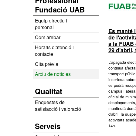
Professional
Fundació UAB
Equip directiu i
personal
Es manté 
de l'activ
Com arribar
a la FUAB 
Horaris d'atenció i
29 d'abril,
contacte
L'apagada elèct
Cita prèvia
continua afectan
Arxiu de notícies
transport públic
incertesa sobr
es podrà recuper
Qualitat
campus i atesa
oficial de minim
Enquestes de
desplaçaments
mantindrà demà
satisfacció i valoració
d'abril, la susp
activitats acad
Serveis
14h.