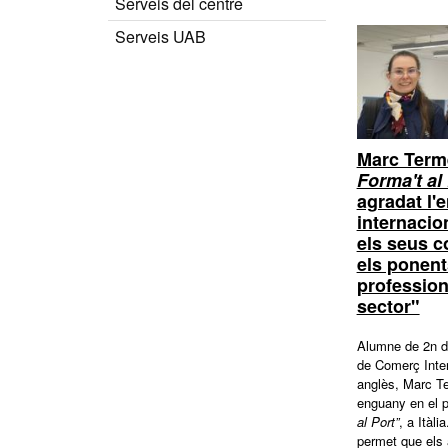
Serveis del centre
Serveis UAB
Marc Term
Forma't al
agradat l'
internacion
els seus c
els ponent
profession
sector"
Alumne de 2n d
de Comerç Inte
anglès, Marc Te
enguany en el 
al Port”
, a Itàli
permet que els