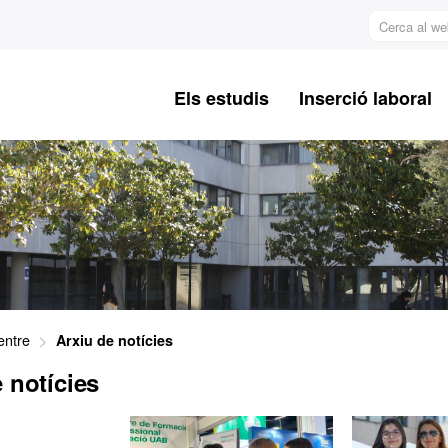
Cerca
al
web
Els estudis
Inserció laboral
entre
Arxiu de notícies
 notícies