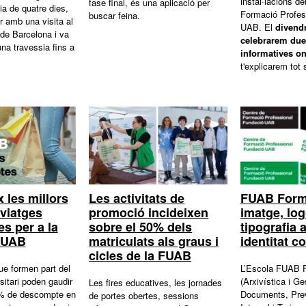
instal·lacions de
fase final, és una aplicació per
ia de quatre dies,
Formació Profes
buscar feina.
r amb una visita al
UAB. El
divendr
 de Barcelona i va
celebrarem due
na travessia fins a
informatives on
t'explicarem tot 
 les millors
Les activitats de
FUAB Form
 viatges
promoció incideixen
imatge, log
s per a la
sobre el 50% dels
tipografia 
 UAB
matriculats als graus i
identitat c
cicles de la FUAB
e formen part del
L’Escola FUAB 
rsitari poden gaudir
(Arxivística i Ge
Les fires educatives, les jornades
0% de descompte en
Documents, Prev
de portes obertes, sessions