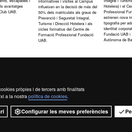
ents, escapades i
Integral i Turism
informatives i visites al Campus
ls avantatges
Hotelera) i el C
influeixen en la decisió de més del
 Club UAB.
Professional Fu
50% dels matriculats als graus de
estrenen nova im
Prevenció i Seguretat Integral,
tipografia per ad
Turisme i Direcció Hotelera i als
identitat corpora
cicles formatius del Centre de
Fundació UAB i l
Formació Professional Fundació
Autònoma de Ba
UAB.
1
2
3
4
5
6
7
8
9
10
ookies pròpies i de tercers amb finalitats
xi a la nostra
política de cookies
.
Avís legal
Protecció de dades
Sobre el web
ri
Configurar les meves preferències
Pe
2026 Universitat Autòno