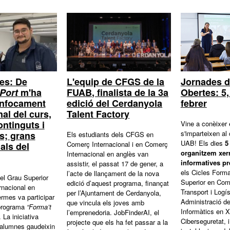
Jornades d
es: De
L'equip de CFGS de la
Obertes: 5, 
 Port
m'ha
FUAB, finalista de la 3a
febrer
enfocament
edició del Cerdanyola
al del curs,
Talent Factory
ontinguts i
Vine a conèixer
s'imparteixen al
s; grans
Els estudiants dels CFGS en
UAB! Els dies
5
Comerç Internacional i en Comerç
als del
organitzem xer
Internacional en anglès van
informatives pr
assistir, el passat 17 de gener, a
els Cicles Form
l’acte de llançament de la nova
el Grau Superior
Superior en Come
edició d’aquest programa, finançat
rnacional en
Transport i Logís
per l’Ajuntament de Cerdanyola,
rmes va participar
Administració d
que vincula els joves amb
programa
“Forma’t
Informàtics en X
l’emprenedoria. JobFinderAI, el
a. La iniciativa
Ciberseguretat, i
projecte que els ha fet passar a la
 alumnes gaudeixin