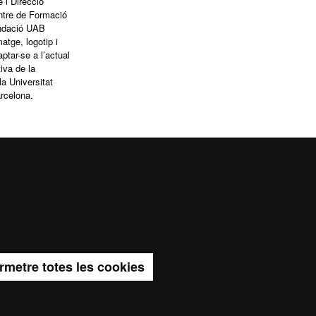
e i Direcció
entre de Formació
ndació UAB
atge, logotip i
aptar-se a l’actual
tiva de la
a Universitat
rcelona.
Accessibilitat web
Mapa del web UAB
rmetre totes les cookies
ma de Barcelona