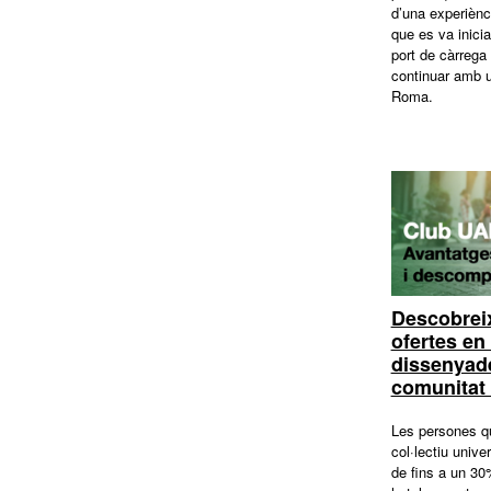
d’una experiènc
que es va inicia
port de càrrega
continuar amb u
Roma.
Descobreix
ofertes en
dissenyade
comunitat
Les persones qu
col·lectiu unive
de fins a un 3