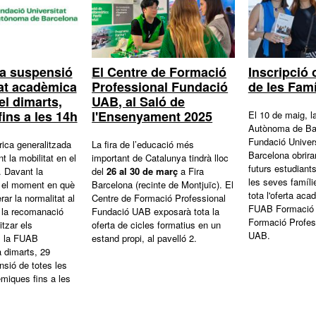
la suspensió
El Centre de Formació
Inscripció 
itat acadèmica
Professional Fundació
de les Famí
el dimarts,
UAB, al Saló de
 fins a les 14h
l'Ensenyament 2025
El 10 de maig, la
Autònoma de Bar
Fundació Univer
rica generalitzada
La fira de l’educació més
Barcelona obrira
t la mobilitat en el
important de Catalunya tindrà lloc
futurs estudian
. Davant la
del
26 al 30 de març
a Fira
les seves famíli
e el moment en què
Barcelona (recinte de Montjuïc). El
tota l'oferta aca
ar la normalitat al
Centre de Formació Professional
FUAB Formació i
 la recomanació
Fundació UAB exposarà tota la
Formació Profes
itzar els
oferta de cicles formatius en un
UAB.
, la FUAB
estand propi, al pavelló 2.
 dimarts, 29
ensió de totes les
èmiques fins a les