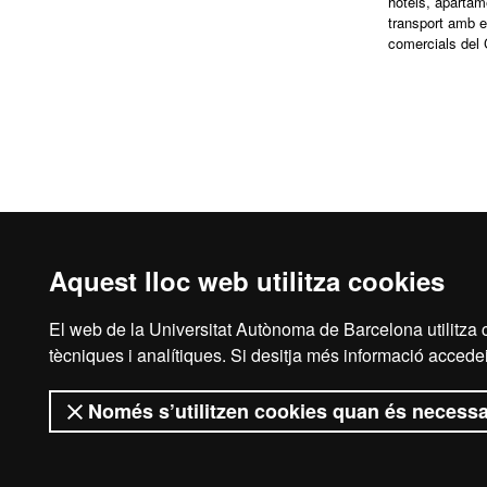
hotels, apartam
transport amb e
comercials del
Aquest lloc web utilitza cookies
El web de la Universitat Autònoma de Barcelona utilitza c
tècniques i analítiques. Si desitja més informació accedei
Reconeixement internacional de l'excel·lència
HR
Només s’utilitzen cookies quan és necessa