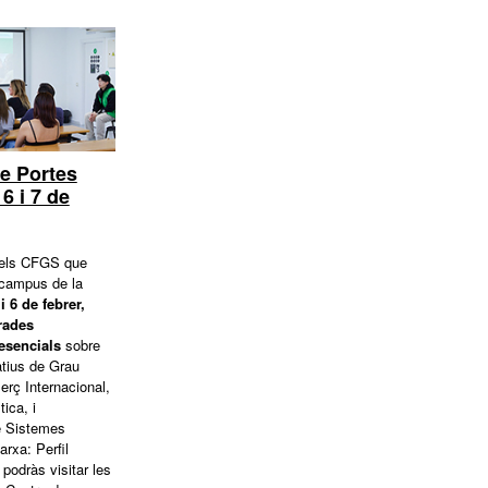
e Portes
6 i 7 de
 els CFGS que
 campus de la
 i 6 de febrer,
rades
esencials
sobre
atius de Grau
rç Internacional,
tica, i
e Sistemes
arxa: Perfil
 podràs visitar les