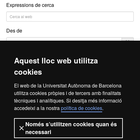
Expressions de cerca
Des de
Fins a
Aquest lloc web utilitza
cookies
El web de la Universitat Autònoma de Barcelona
Cerca
utilitza cookies pròpies i de tercers amb finalitats
tècniques i analítiques. Si desitja més informació
accedeixi a la nostra
política de cookies
.
Reconeixement internacional de l'excel·lència
HR
Només s’utilitzen cookies quan és
necessari