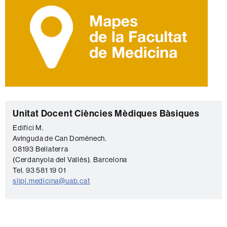
C
Unitat Docent Ciències Mèdiques Bàsiques
o
Edifici M.
Avinguda de Can Domènech.
n
08193 Bellaterra
t
(Cerdanyola del Vallès). Barcelona
a
Tel. 93 581 19 01
slipi.medicina@uab.cat
c
t
e