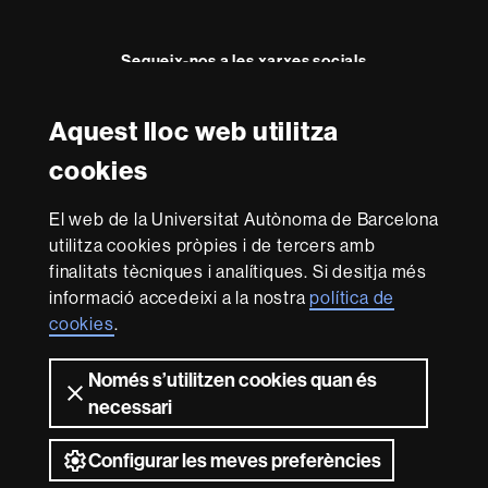
Segueix-nos a les xarxes socials
Aquest lloc web utilitza
Reconeixement internacional de l'excel·lència
cookies
HR
Excellence
El web de la Universitat Autònoma de Barcelona
in
utilitza cookies pròpies i de tercers amb
Research
Amb el finançament de
-
finalitats tècniques i analítiques. Si desitja més
Euraxess
informació accedeixi a la nostra
política de
cookies
.
Sobre
Només s’utilitzen cookies quan és
aquest
necessari
web
Avís legal
Protecció de dades
Sobre el
web
Accessibilitat web
Mapa del web UAB
Configurar les meves preferències