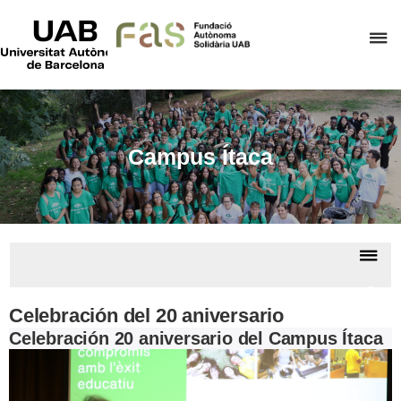
UAB
Universitat
C
Autònoma
de
a
Barcelona
p
d
el
Campus Ítaca
m
d
F
A
De
S
la
Camp
na
Ítac
Celebración del 20 aniversario
Celebración 20 aniversario del Campus Ítaca
Previous
Next
slide
slide