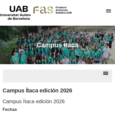
UAB
Universitat
C
Autònoma
de
a
Barcelona
p
d
el
Campus Ítaca
m
d
F
A
De
S
la
Camp
na
Ítac
Campus Ítaca edición 2026
Campus Ítaca edición 2026
Fechas