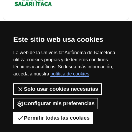
Este sitio web usa cookies
Reconocimiento internacional de la excelencia
HR
La web de la Universitat Autònoma de Barcelona
utiliza cookies propias y de terceros con fines
técnicos y analíticos. Si desea más información,
acceda a nuestra
política de cookies
.
Excell
Inicio
Sobre el web
Accesibilidad web
Aviso Legal
Política de
Solo usar cookies necesarias
privacidad
Protección de datos
La Fundación Autónoma Solidaria tiene como misión el contribuir a la
in
construcción de una universidad más solidaria y más comprometida con
Configurar mis preferencias
la realidad social, mediante la promoción de la participación voluntaria de
la comunidad universitaria como instrumento para la integración de
Permitir todas las cookies
colectivos en riesgo de exclusión.
2026 Universitat Autònoma de Barcelona