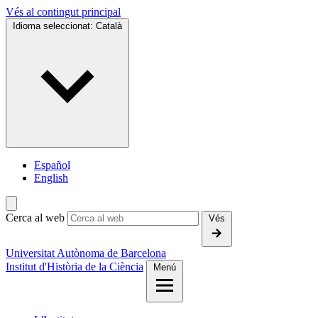
Vés al contingut principal
Idioma seleccionat:
Català
Español
English
Cerca al web
Vés
Universitat Autònoma de Barcelona
Institut d'Història de la Ciència
Menú