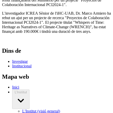
rebut finançament del Ministerio per un projecte "Proyectos de
Colaboración Internacional PCI2024-1".
L'investigador ICREA Sènior de l'iHC-UAB, Dr. Marco Armiero ha
rebut un ajut per un projecte de recerca "Proyectos de Colaboración
Internacional PCI2024-1". El projecte titulat "Whispers of Time:
Heritage as Narratives of Climate-Change (WRENCH)", ha estat
finançat amb 190.000€ i tindrà una duració de tres anys.
Dins de
Investigar
Institucional
Mapa web
Inici
L'Institut
L'Institut (visió general)