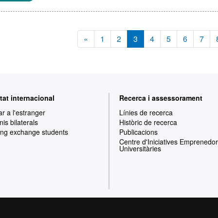
«
1
2
3
4
5
6
7
tat internacional
Recerca i assessorament
ar a l'estranger
Línies de recerca
is bilaterals
Històric de recerca
ng exchange students
Publicacions
Centre d'Iniciatives Emprenedo
Universitàries