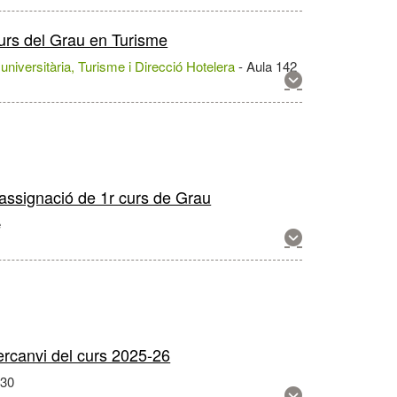
més
informació
 curs del Grau en Turisme
sobre
aquesta
ó universitària, Turisme i Direcció Hotelera
-
Aula 142
activitat
Mostra
més
informació
sobre
aquesta
activitat
 assignació de 1r curs de Grau
e
Mostra
més
informació
sobre
aquesta
activitat
ercanvi del curs 2025-26
330
Mostra