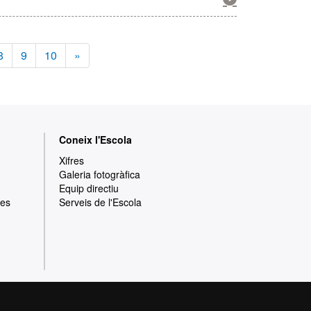
més
informació
sobre
aquesta
8
9
10
»
activitat
Coneix l'Escola
Xifres
Galeria fotogràfica
Equip directiu
res
Serveis de l'Escola