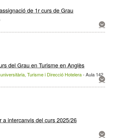
 assignació de 1r curs de Grau
e
Mostra
més
informació
sobre
aquesta
activitat
 curs del Grau en Turisme en Anglès
ó universitària, Turisme i Direcció Hotelera
-
Aula 142
Mostra
més
informació
sobre
aquesta
activitat
r a intercanvis del curs 2025/26
Mostra