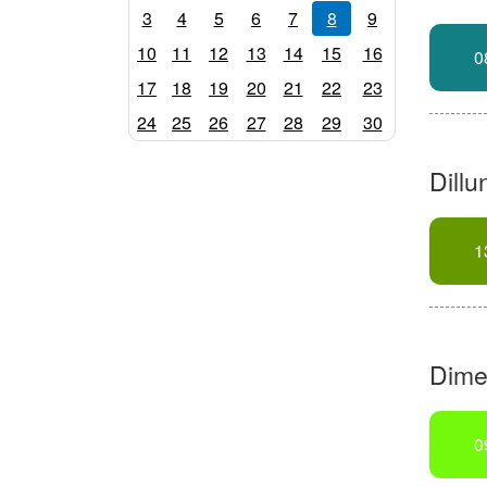
3
4
5
6
7
8
9
10
11
12
13
14
15
16
0
17
18
19
20
21
22
23
24
25
26
27
28
29
30
Dillu
1
Dime
0