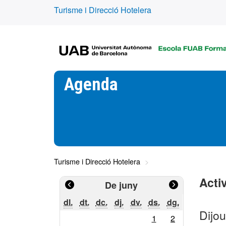
Turisme i Direcció Hotelera
Agenda
Turisme i Direcció Hotelera
Activ
De juny
dilluns
dimarts
dimecres
dijous
divendres
dissabte
diumenge
dl.
dt.
dc.
dj.
dv.
ds.
dg.
Dijou
Calendari
1
2