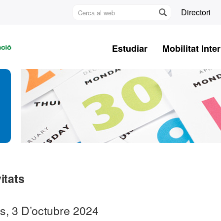
Cerca
Directori
al
U
web
A
Estudiar
Mobilitat Inte
B
itats
s, 3 D’octubre 2024