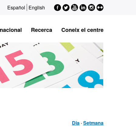
Facebook
Twitter
Youtube
LinkedIn
Instagram
Flickr
Español
English
rnacional
Recerca
Coneix el centre
Dia
·
Setmana