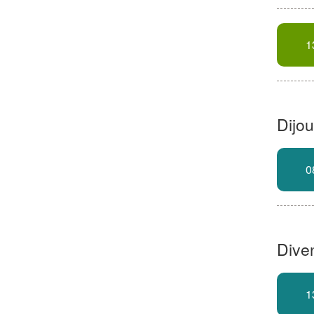
1
Dijou
0
Dive
1