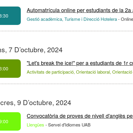
Automatrícula online per estudiants de la 2a
8:30
Gestió acadèmica, Turisme i Direcció Hotelera
-
Onlin
ns, 7 D’octubre, 2024
"Let's break the ice!" per a estudiants de 1r
3:00
Activitats de participació, Orientació laboral, Orientaci
cres, 9 D’octubre, 2024
Convocatòria de proves de nivell d'anglès pe
9:00
Llengües
-
Servei d'Idiomes UAB