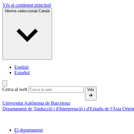
Vés al contingut principal
Idioma seleccionat:
Català
English
Español
Cerca al web
Vés
Universitat Autònoma de Barcelona
Departament de Traducció i d'Interpretació i d'Estudis de l'Àsia Orient
El departament