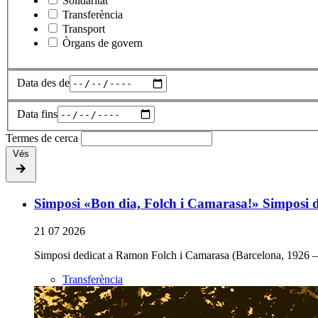
Solidaritat
Transferència
Transport
Òrgans de govern
Data des de
Data fins
Termes de cerca
Vés
Simposi «Bon dia, Folch i Camarasa!» Simposi d
21 07 2026
Simposi dedicat a Ramon Folch i Camarasa (Barcelona, 1926 – 
Transferència