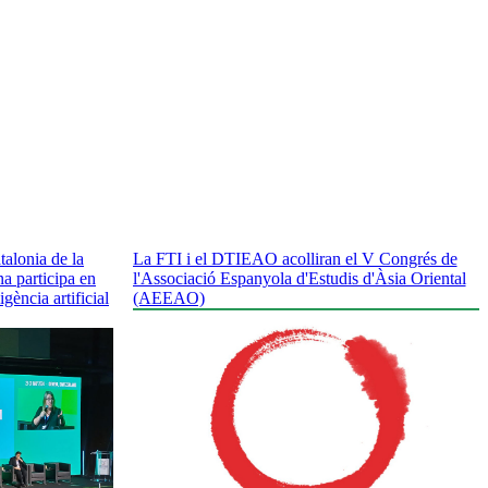
alonia de la
La FTI i el DTIEAO acolliran el V Congrés de
a participa en
l'Associació Espanyola d'Estudis d'Àsia Oriental
gència artificial
(AEEAO)