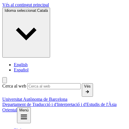
Vés al contingut principal
Idioma seleccionat:
Català
English
Español
Cerca al web
Vés
Universitat Autònoma de Barcelona
Departament de Traducció i d'Interpretació i d'Estudis de l'Àsia
Oriental
Menú