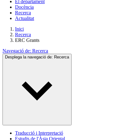
El departament
Docència
Recerca
Actualitat
Inici
Recerca
ERC Grants
Navegació de:
Recerca
Desplega la navegació de:
Recerca
Traducció i Interpretació
Estudis de l'Àsia Oriental