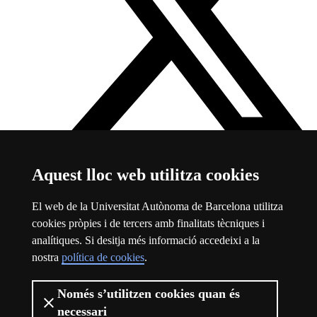
Aquest lloc web utilitza cookies
Twitter
Aquest enllaç s'obre en una finestra nova
Sobre el web
El web de la Universitat Autònoma de Barcelona utilitza
cookies pròpies i de tercers amb finalitats tècniques i
Universitat Autònoma de Barcelona
analítiques. Si desitja més informació accedeixi a la
Avís legal
Aquest enllaç s'obre en una finestra nova
nostra
política de cookies
.
Protecció de dades
Aquest enllaç s'obre en una finestra nova
Sobre el web
Aquest enllaç s'obre en una finestra nova
Accessibilitat web
Aquest enllaç s'obre en una finestra nova
Només s’utilitzen cookies quan és
necessari
La UAB és una universitat jove, pública i capdavantera. Líder als