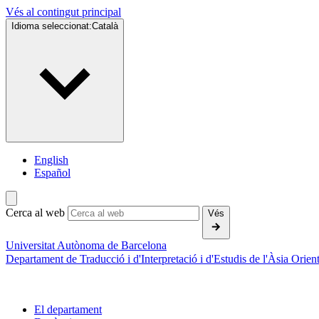
Vés al contingut principal
Idioma seleccionat:
Català
English
Español
Cerca al web
Vés
Universitat Autònoma de Barcelona
Departament de Traducció i d'Interpretació i d'Estudis de l'Àsia Orient
El departament