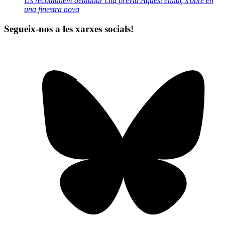
Us recomanem demanar cita prèvia
Aquest enllaç s'obre en
una finestra nova
Segueix-nos a les xarxes socials!