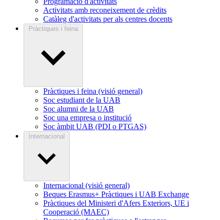
Programació d'activitats
Activitats amb reconeixement de crèdits
Catàleg d'activitats per als centres docents
Pràctiques i feina
Pràctiques i feina (visió general)
Soc estudiant de la UAB
Soc alumni de la UAB
Soc una empresa o institució
Soc àmbit UAB (PDI o PTGAS)
Internacional
Internacional (visió general)
Beques Erasmus+ Pràctiques i UAB Exchange
Pràctiques del Ministeri d'Afers Exteriors, UE i
Cooperació (MAEC)