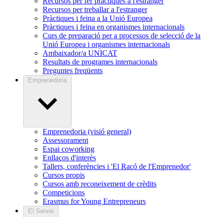
Recursos per fer pràctiques a l'estranger
Recursos per treballar a l'estranger
Pràctiques i feina a la Unió Europea
Pràctiques i feina en organismes internacionals
Curs de preparació per a processos de selecció de la
Unió Europea i organismes internacionals
Ambaixador/a UNICAT
Resultats de programes internacionals
Preguntes freqüents
Emprenedoria
Emprenedoria (visió general)
Assessorament
Espai coworking
Enllaços d'interès
Tallers, conferències i 'El Racó de l'Emprenedor'
Cursos propis
Cursos amb reconeixement de crèdits
Competicions
Erasmus for Young Entrepreneurs
El Servei