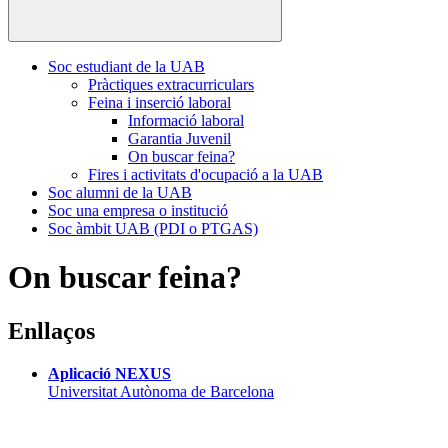
Soc estudiant de la UAB
Pràctiques extracurriculars
Feina i inserció laboral
Informació laboral
Garantia Juvenil
On buscar feina?
Fires i activitats d'ocupació a la UAB
Soc alumni de la UAB
Soc una empresa o institució
Soc àmbit UAB (PDI o PTGAS)
On buscar feina?
Enllaços
Aplicació NEXUS
Universitat Autònoma de Barcelona