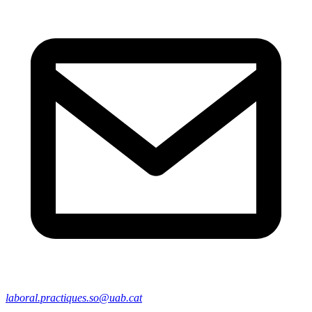
laboral.practiques.so@uab.cat