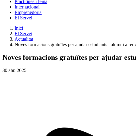
Pràctiques i feina
Internacional
Emprenedoria
El Servei
Inici
El Servei
Actualitat
Noves formacions gratuïtes per ajudar estudiants i alumni a fer e
Noves formacions gratuïtes per ajudar estud
30
abr.
2025