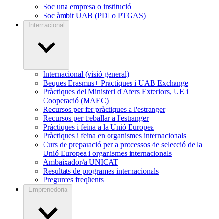
Soc una empresa o institució
Soc àmbit UAB (PDI o PTGAS)
Internacional
Internacional (visió general)
Beques Erasmus+ Pràctiques i UAB Exchange
Pràctiques del Ministeri d'Afers Exteriors, UE i
Cooperació (MAEC)
Recursos per fer pràctiques a l'estranger
Recursos per treballar a l'estranger
Pràctiques i feina a la Unió Europea
Pràctiques i feina en organismes internacionals
Curs de preparació per a processos de selecció de la
Unió Europea i organismes internacionals
Ambaixador/a UNICAT
Resultats de programes internacionals
Preguntes freqüents
Emprenedoria