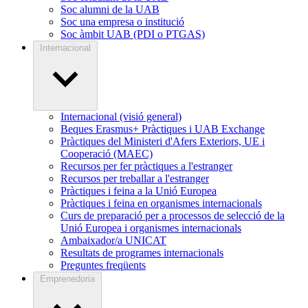
Soc alumni de la UAB
Soc una empresa o institució
Soc àmbit UAB (PDI o PTGAS)
Internacional
Internacional (visió general)
Beques Erasmus+ Pràctiques i UAB Exchange
Pràctiques del Ministeri d'Afers Exteriors, UE i
Cooperació (MAEC)
Recursos per fer pràctiques a l'estranger
Recursos per treballar a l'estranger
Pràctiques i feina a la Unió Europea
Pràctiques i feina en organismes internacionals
Curs de preparació per a processos de selecció de la
Unió Europea i organismes internacionals
Ambaixador/a UNICAT
Resultats de programes internacionals
Preguntes freqüents
Emprenedoria